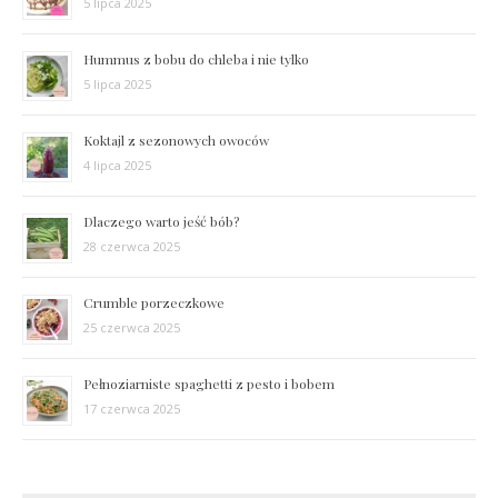
5 lipca 2025
Hummus z bobu do chleba i nie tylko
5 lipca 2025
Koktajl z sezonowych owoców
4 lipca 2025
Dlaczego warto jeść bób?
28 czerwca 2025
Crumble porzeczkowe
25 czerwca 2025
Pełnoziarniste spaghetti z pesto i bobem
17 czerwca 2025