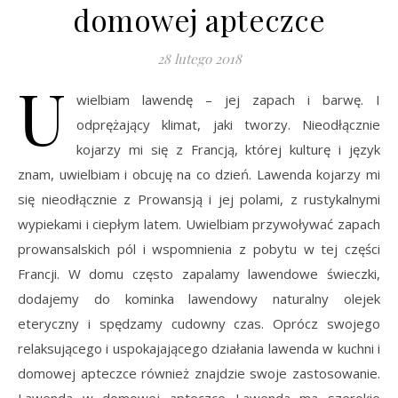
domowej apteczce
28 lutego 2018
U
wielbiam lawendę – jej zapach i barwę. I
odprężający klimat, jaki tworzy. Nieodłącznie
kojarzy mi się z Francją, której kulturę i język
znam, uwielbiam i obcuję na co dzień. Lawenda kojarzy mi
się nieodłącznie z Prowansją i jej polami, z rustykalnymi
wypiekami i ciepłym latem. Uwielbiam przywoływać zapach
prowansalskich pól i wspomnienia z pobytu w tej części
Francji. W domu często zapalamy lawendowe świeczki,
dodajemy do kominka lawendowy naturalny olejek
eteryczny i spędzamy cudowny czas. Oprócz swojego
relaksującego i uspokajającego działania lawenda w kuchni i
domowej apteczce również znajdzie swoje zastosowanie.
Lawenda w domowej apteczce Lawenda ma szerokie