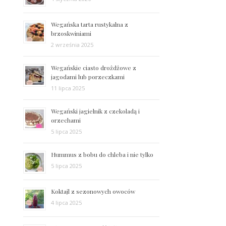
Wegańska tarta rustykalna z
brzoskwiniami
2 września 2025
Wegańskie ciasto drożdżowe z
jagodami lub porzeczkami
11 lipca 2025
Wegański jagielnik z czekoladą i
orzechami
5 lipca 2025
Hummus z bobu do chleba i nie tylko
5 lipca 2025
Koktajl z sezonowych owoców
4 lipca 2025