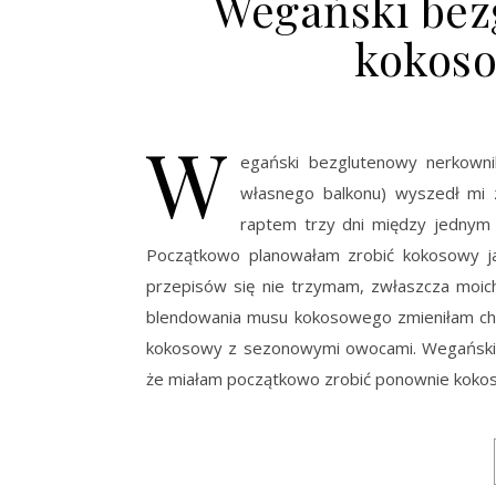
Wegański bez
kokoso
W
egański bezglutenowy nerkowni
własnego balkonu) wyszedł mi 
raptem trzy dni między jednym
Początkowo planowałam zrobić kokosowy jag
przepisów się nie trzymam, zwłaszcza moich
blendowania musu kokosowego zmieniłam chy
kokosowy z sezonowymi owocami. Wegański b
że miałam początkowo zrobić ponownie kokosow