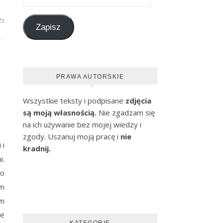
ts
Zapisz
PRAWA AUTORSKIE
Wszystkie teksty i podpisane
zdjęcia
są moją własnością.
Nie zgadzam się
na ich używanie bez mojej wiedzy i
zgody. Uszanuj moją pracę i
nie
 i
kradnij.
i.
ko
ym
am
ie
KATEGORIE