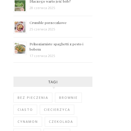
Dlaczego warto jeść bób?
28 czerwca 2025
Crumble porzeczkowe
25 czerwca 2025
Pełnoziarniste spaghetti z pesto i
bobem
17 czerwca 2025
TAGI
BEZ PIECZENIA
BROWNIE
CIASTO
CIECIERZYCA
CYNAMON
CZEKOLADA