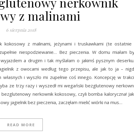
glutenowy nerkownik
wy z malinami
6 sierpnia 2018
k kokosowy z malinami, jeżynami i truskawkami (te ostatnie
zupełnie niespodziewanie… Bez pieczenia. W domu miałam b
 wyjazdem a drugim i tak myślałam o jakimś pysznym deserk
ielnik z owocami według tego przepisu, ale jak to ja – nig
 własnych i wyszło mi zupełnie coś innego. Koncepcję w trakc
ba ze trzy razy i wyszedł mi wegański bezglutenowy nerkown
ezglutenowy nerkownik kokosowy, czyli bomba kaloryczna! Ja
y jagielnik bez pieczenia, zaczęłam mielić wiórki na mus…
READ MORE