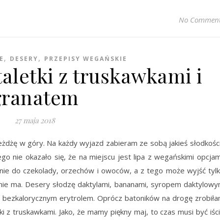
No Commen
,
,
E
DESERY
PRZEPISY WEGAŃSKIE
aletki z truskawkami i
granatem
27 maja 2018
jeżdżę w góry. Na każdy wyjazd zabieram ze sobą jakieś słodkości
go nie okazało się, że na miejscu jest lipa z wegańskimi opcjam
nie do czekolady, orzechów i owoców, a z tego może wyjść tyl
 nie ma. Desery słodzę daktylami, bananami, syropem daktylow
bezkalorycznym erytrolem. Oprócz batoników na drogę zrobił
i z truskawkami. Jako, że mamy piękny maj, to czas musi być iśc