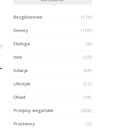
Bezglutenowe
(176)
Desery
(105)
Ekologia
(6)
zy
Inne
(25)
Kolacja
(69)
Lifestyle
(13)
Obiad
(58)
Przepisy wegańskie
(206)
Przetwory
(3)