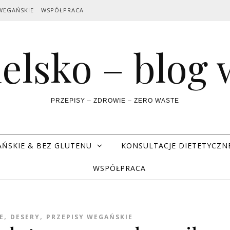
WEGAŃSKIE
WSPÓŁPRACA
elsko – blog
PRZEPISY – ZDROWIE – ZERO WASTE
AŃSKIE & BEZ GLUTENU
KONSULTACJE DIETETYCZN
WSPÓŁPRACA
,
,
E
DESERY
PRZEPISY WEGAŃSKIE