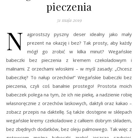
pieczenia
31 maja 2019
N
ajprostszy pyszny deser idealny jako mały
prezent na okazję i bez? Tak prosty, aby każdy
mógł go zrobić w kilka minut? Wegańskie
babeczki bez pieczenia z kremem czekoladowym i
malinami. Z orzechami włoskimi – w myśl zasady: „Chcesz
babeczkę? To nałup orzechów!” Wegańskie babeczki bez
pieczenia, czyli coś banalnie prostego! Prostota moich
babeczek polega na tym, że ich nie piekę, a nadzienie robię
własnoręcznie z orzechów laskowych, daktyli oraz kakao –
zobacz przepis na daktellę. Są także dostępne w sklepach
wegańskie kremy czekoladowe z całkiem dobrym składem,
bez zbędnych dodatków, bez oleju palmowego. Tak więc z
gotowcem można babeczki zrobić jeszcze szybciej.