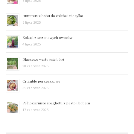
5 lipca 2025
Hummus z bobu do chleba i nie tylko
5 lipca 2025
Koktajl z sezonowych owoców
4 lipca 2025
Dlaczego warto jeść bób?
28 czerwca 2025
Crumble porzeczkowe
25 czerwca 2025
Pełnoziarniste spaghetti z pesto i bobem
17 czerwca 2025