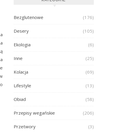
Bezglutenowe
(176)
Desery
(105)
 a
na
Ekologia
(6)
ką
Inne
(25)
wa
ie
Kolacja
(69)
 w
go
Lifestyle
(13)
Obiad
(58)
Przepisy wegańskie
(206)
Przetwory
(3)