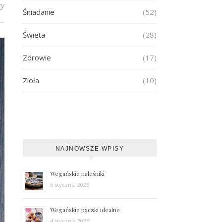
zy
Śniadanie
(52)
Święta
(28)
Zdrowie
(17)
Zioła
(10)
NAJNOWSZE WPISY
Wegańskie naleśniki
6 stycznia 2026
Wegańskie pączki idealne
4 stycznia 2026