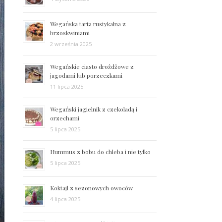
Wegańska tarta rustykalna z
brzoskwiniami
2 września 2025
Wegańskie ciasto drożdżowe z
jagodami lub porzeczkami
11 lipca 2025
Wegański jagielnik z czekoladą i
orzechami
5 lipca 2025
Hummus z bobu do chleba i nie tylko
5 lipca 2025
Koktajl z sezonowych owoców
4 lipca 2025