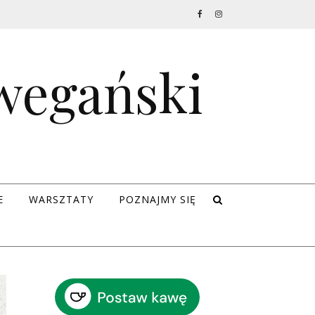
 wegański
E
WARSZTATY
POZNAJMY SIĘ