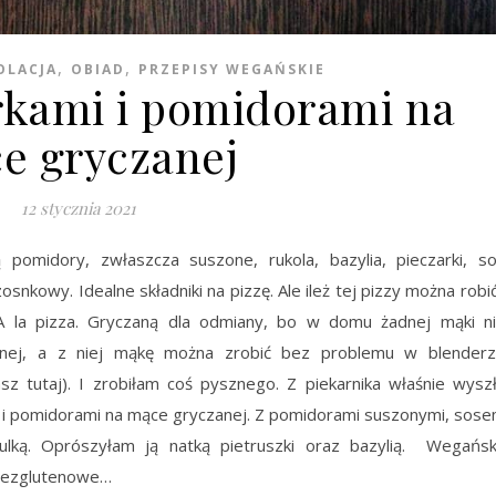
,
,
OLACJA
OBIAD
PRZEPISY WEGAŃSKIE
arkami i pomidorami na
e gryczanej
12 stycznia 2021
pomidory, zwłaszcza suszone, rukola, bazylia, pieczarki, s
nkowy. Idealne składniki na pizzę. Ale ileż tej pizzy można robić
 A la pizza. Gryczaną dla odmiany, bo w domu żadnej mąki n
zanej, a z niej mąkę można zrobić bez problemu w blender
z tutaj). I zrobiłam coś pysznego. Z piekarnika właśnie wysz
i i pomidorami na mące gryczanej. Z pomidorami suszonymi, sos
lką. Oprószyłam ją natką pietruszki oraz bazylią. Wegańs
 bezglutenowe…