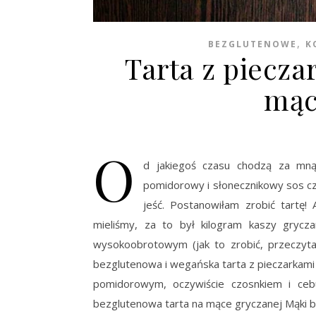
,
BEZGLUTENOWE
K
Tarta z piecz
mąc
O
d jakiegoś czasu chodzą za mną 
pomidorowy i słonecznikowy sos czos
jeść. Postanowiłam zrobić tartę!
mieliśmy, za to był kilogram kaszy gryc
wysokoobrotowym (jak to zrobić, przeczytas
bezglutenowa i wegańska tarta z pieczarkam
pomidorowym, oczywiście czosnkiem i cebu
bezglutenowa tarta na mące gryczanej Mąki