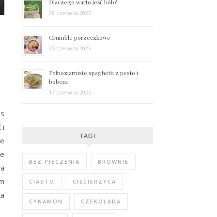
Dlaczego warto jeść bób?
28 czerwca 2025
Crumble porzeczkowe
25 czerwca 2025
Pełnoziarniste spaghetti z pesto i
bobem
17 czerwca 2025
os
 i
TAGI
ie
ze
BEZ PIECZENIA
BROWNIE
ła
em
CIASTO
CIECIERZYCA
ka
CYNAMON
CZEKOLADA