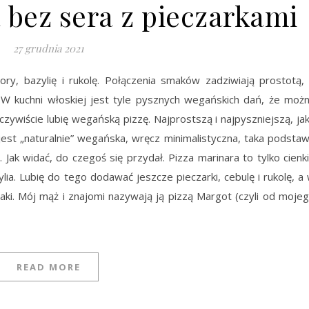
 bez sera z pieczarkami
27 grudnia 2021
ory, bazylię i rukolę. Połączenia smaków zadziwiają prostotą,
 W kuchni włoskiej jest tyle pysznych wegańskich dań, że moż
czywiście lubię wegańską pizzę. Najprostszą i najpyszniejszą, ja
jest „naturalnie” wegańska, wręcz minimalistyczna, taka podsta
. Jak widać, do czegoś się przydał. Pizza marinara to tylko cienk
lia. Lubię do tego dodawać jeszcze pieczarki, cebulę i rukolę, a
iaki. Mój mąż i znajomi nazywają ją pizzą Margot (czyli od moje
READ MORE