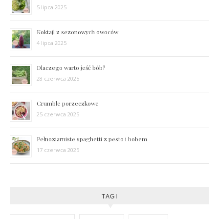
5 lipca 2025
Koktajl z sezonowych owoców
4 lipca 2025
Dlaczego warto jeść bób?
28 czerwca 2025
Crumble porzeczkowe
25 czerwca 2025
Pełnoziarniste spaghetti z pesto i bobem
17 czerwca 2025
TAGI