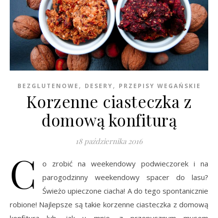
,
,
BEZGLUTENOWE
DESERY
PRZEPISY WEGAŃSKIE
Korzenne ciasteczka z
domową konfiturą
18 października 2016
C
o zrobić na weekendowy podwieczorek i na
parogodzinny weekendowy spacer do lasu?
Świeżo upieczone ciacha! A do tego spontanicznie
robione! Najlepsze są takie korzenne ciasteczka z domową
konfiturą lub, jak u mnie, z przepysznym musem