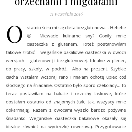
orzechami i migdałami
11 września 2016
O
statnio śniła mi się dieta bezglutenowa… Hehehe
😉 Miewacie kulinarne sny? Goniły mnie
ciasteczka z glutenem. Toteż postanowiłam
takowe zrobić – wegańskie bakaliowe ciasteczka w dwóch
wersjach – glutenowej i bezglutenowej. Idealne w plener,
do pracy, szkoły, w podróż… Albo na prezent. Szybkie
ciacha Wstałam wczoraj rano i miałam ochotę upiec coś
słodkiego na śniadanie. Ostatnio było sporo czekolady… to
teraz postawiłam na bakalie i orzechy laskowe, które
dostałam ostatnio od znajomych (tak, tak, wszyscy mnie
dokarmiają). Razem z owocami wyszło bardzo pożywne
śniadanko. Wegańskie ciasteczka bakaliowe okazały się
idealne również na wycieczkę rowerową. Przygotowanie