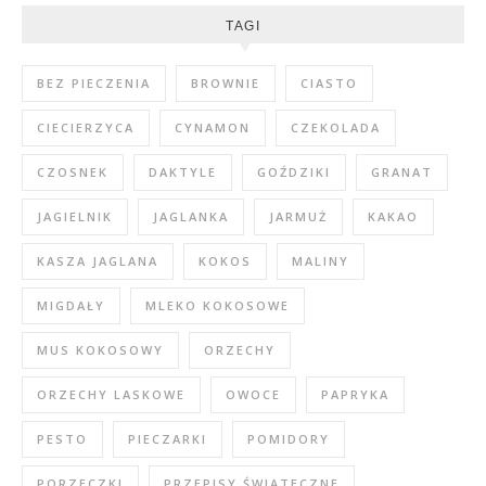
TAGI
BEZ PIECZENIA
BROWNIE
CIASTO
CIECIERZYCA
CYNAMON
CZEKOLADA
CZOSNEK
DAKTYLE
GOŹDZIKI
GRANAT
JAGIELNIK
JAGLANKA
JARMUŻ
KAKAO
KASZA JAGLANA
KOKOS
MALINY
MIGDAŁY
MLEKO KOKOSOWE
MUS KOKOSOWY
ORZECHY
ORZECHY LASKOWE
OWOCE
PAPRYKA
PESTO
PIECZARKI
POMIDORY
PORZECZKI
PRZEPISY ŚWIĄTECZNE