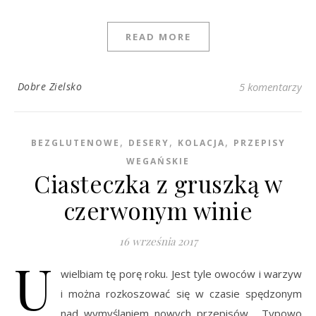
READ MORE
Dobre Zielsko
5 komentarzy
,
,
,
BEZGLUTENOWE
DESERY
KOLACJA
PRZEPISY
WEGAŃSKIE
Ciasteczka z gruszką w
czerwonym winie
16 września 2017
U
wielbiam tę porę roku. Jest tyle owoców i warzyw
i można rozkoszować się w czasie spędzonym
nad wymyślaniem nowych przepisów… Typowo