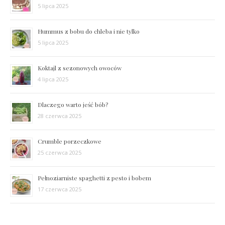
5 lipca 2025
Hummus z bobu do chleba i nie tylko
5 lipca 2025
Koktajl z sezonowych owoców
4 lipca 2025
Dlaczego warto jeść bób?
28 czerwca 2025
Crumble porzeczkowe
25 czerwca 2025
Pełnoziarniste spaghetti z pesto i bobem
17 czerwca 2025