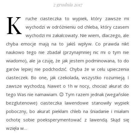
2 grudnia 2017
K
ruche ciasteczka to wypiek, który zawsze mi
wychodzi w odróżnieniu od chleba, który czasem
wychodzi mi zakalcowaty. Nie wiem, dlaczego, ale
chyba emocje mają na to jakiś wpływ. Co prawda nikt
naukowo tego nie zbadał (przynajmniej nic mi o tym nie
wiadomo), ale ja czuję, że jak jestem podminowana, to do
garów lepiej nie podchodzić. Chyba że w celu upieczenia
ciasteczek. Bo one, jak czekolada, wszystko rozumieją. I
zawsze wychodzą. Nawet o 1h w nocy, chociaż akurat do
tego Was nie namawiam. 😉 Tym razem jednak (wegańskie
bezglutenowe) ciasteczka lawendowe stanowiły wypiek
poboczny, bo akurat piekłam chleb na śniadanie i miałam
ochotę sobie poeksperymentować z lawendą. Skąd się
wzięła w…