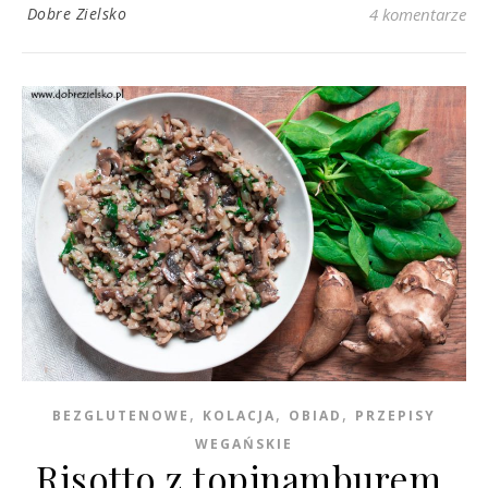
Dobre Zielsko
4 komentarze
,
,
,
BEZGLUTENOWE
KOLACJA
OBIAD
PRZEPISY
WEGAŃSKIE
Risotto z topinamburem,