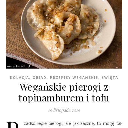
,
,
,
KOLACJA
OBIAD
PRZEPISY WEGAŃSKIE
ŚWIĘTA
Wegańskie pierogi z
topinamburem i tofu
19 listopada 2019
zadko lepię pierogi, ale jak zacznę, to mogę tak