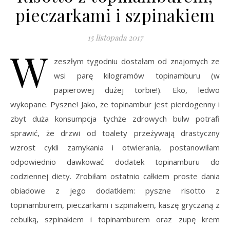
pieczarkami i szpinakiem
15 listopada 2017
W
zeszłym tygodniu dostałam od znajomych ze
wsi parę kilogramów topinamburu (w
papierowej dużej torbie!). Eko, ledwo
wykopane. Pyszne! Jako, że topinambur jest pierdogenny i
zbyt duża konsumpcja tychże zdrowych bulw potrafi
sprawić, że drzwi od toalety przeżywają drastyczny
wzrost cykli zamykania i otwierania, postanowiłam
odpowiednio dawkować dodatek topinamburu do
codziennej diety. Zrobiłam ostatnio całkiem proste dania
obiadowe z jego dodatkiem: pyszne risotto z
topinamburem, pieczarkami i szpinakiem, kaszę gryczaną z
cebulką, szpinakiem i topinamburem oraz zupę krem