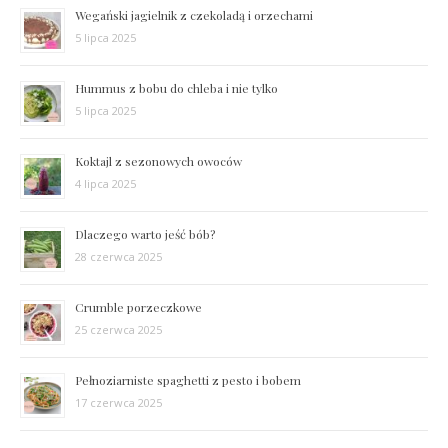
Wegański jagielnik z czekoladą i orzechami
5 lipca 2025
Hummus z bobu do chleba i nie tylko
5 lipca 2025
Koktajl z sezonowych owoców
4 lipca 2025
Dlaczego warto jeść bób?
28 czerwca 2025
Crumble porzeczkowe
25 czerwca 2025
Pełnoziarniste spaghetti z pesto i bobem
17 czerwca 2025