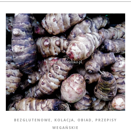
,
,
,
BEZGLUTENOWE
KOLACJA
OBIAD
PRZEPISY
WEGAŃSKIE