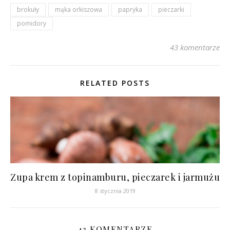
brokuły
mąka orkiszowa
papryka
pieczarki
pomidory
43 komentarze
RELATED POSTS
Zupa krem z topinamburu, pieczarek i jarmużu
8 stycznia 2019
43 KOMENTARZE