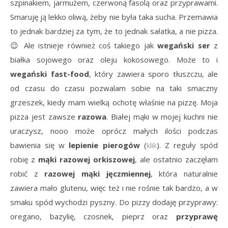
szpinakiem, jarmużem, czerwoną fasolą oraz przyprawami.
Smaruję ją lekko oliwą, żeby nie była taka sucha. Przemawia
to jednak bardziej za tym, że to jednak sałatka, a nie pizza.
😉 Ale istnieje również coś takiego jak
wegański ser
z
białka sojowego oraz oleju kokosowego. Może to i
wegański fast-food
, który zawiera sporo tłuszczu, ale
od czasu do czasu pozwalam sobie na taki smaczny
grzeszek, kiedy mam wielką ochotę właśnie na pizzę. Moja
pizza jest zawsze
razowa
. Białej mąki w mojej kuchni nie
uraczysz, nooo może oprócz małych ilości podczas
bawienia się w
lepienie pierogów
(
klik
). Z reguły spód
robię z
mąki razowej orkiszowej
, ale ostatnio zaczęłam
robić z
razowej mąki jęczmiennej
, która naturalnie
zawiera mało glutenu, więc też i nie rośnie tak bardzo, a w
smaku spód wychodzi pyszny. Do pizzy dodaję przyprawy:
oregano, bazylię, czosnek, pieprz oraz
przyprawę