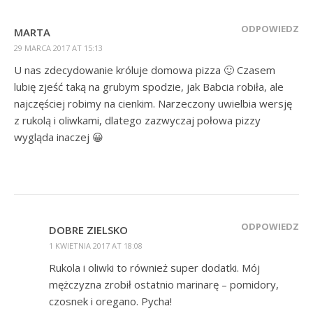
ODPOWIEDZ
MARTA
29 MARCA 2017 AT 15:13
U nas zdecydowanie króluje domowa pizza 🙂 Czasem
lubię zjeść taką na grubym spodzie, jak Babcia robiła, ale
najczęściej robimy na cienkim. Narzeczony uwielbia wersję
z rukolą i oliwkami, dlatego zazwyczaj połowa pizzy
wygląda inaczej 😀
ODPOWIEDZ
DOBRE ZIELSKO
1 KWIETNIA 2017 AT 18:08
Rukola i oliwki to również super dodatki. Mój
mężczyzna zrobił ostatnio marinarę – pomidory,
czosnek i oregano. Pycha!