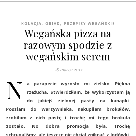
,
,
KOLACJA
OBIAD
PRZEPISY WEGAŃSKIE
Wegańska pizza na
razowym spodzie z
wegańskim serem
28 marca 2017
N
a parapecie wyrosło mi zielsko. Piękna
rzeżucha. Stwierdziłam, że wykorzystam ją
do jakiejś zielonej pasty na kanapki.
Poszłam do warzywniaka, nakupiłam brokułów,
zrobiłam z nich pastę i trochę mi tego brokuła
zostało. No dobra promocja była. Trochę
schrupaliśmy, ale jeszcze nie chciał zniknąć z lodówki.