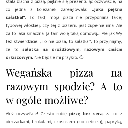
stała blacha z pizzą, pięknie się prezentując oczywiście, na
co jedna z koleżanek zareagowała:
„Jaka piękna
sałatka!”
. To fakt, moja pizza nie przypomina takiej
typowej włoskiej, czy tej z pizzerii, jest zupełnie inna. Ale
za to jaka smaczna! Ja tam wolę taką domową… Ale jak Wy
też stwierdzicie: „To nie pizza, to sałatka!”, to przyjmijmy,
że to
sałatka na drożdżowym, razowym cieście
orkiszowym.
Nie będzie mi przykro. 😉
Wegańska pizza na
razowym spodzie? A to
w ogóle możliwe?
Ależ oczywiście! Często robię
pizzę bez sera
, za to z
pieczarkami, brokułami, czosnkiem (lub cebulką), papryką,