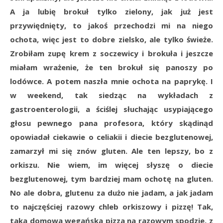
A ja lubię brokuł tylko zielony, jak już jest
przywiędnięty, to jakoś przechodzi mi na niego
ochota, więc jest to dobre zielsko, ale tylko świeże.
Zrobiłam zupę krem z soczewicy i brokuła i jeszcze
miałam wrażenie, że ten brokuł się panoszy po
lodówce. A potem naszła mnie ochota na paprykę. I
w weekend, tak siedząc na wykładach z
gastroenterologii, a ściślej słuchając usypiającego
głosu pewnego pana profesora, który skądinąd
opowiadał ciekawie o celiakii i diecie bezglutenowej,
zamarzył mi się znów gluten. Ale ten lepszy, bo z
orkiszu. Nie wiem, im więcej słyszę o diecie
bezglutenowej, tym bardziej mam ochotę na gluten.
No ale dobra, glutenu za dużo nie jadam, a jak jadam
to najczęściej razowy chleb orkiszowy i pizzę! Tak,
taka domowa wegańska pizza na razowym spodzie, z