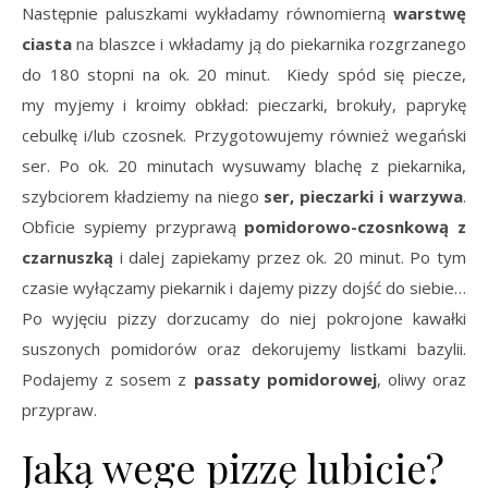
Następnie paluszkami wykładamy równomierną
warstwę
ciasta
na blaszce i wkładamy ją do piekarnika rozgrzanego
do 180 stopni na ok. 20 minut. Kiedy spód się piecze,
my myjemy i kroimy obkład: pieczarki, brokuły, paprykę
cebulkę i/lub czosnek. Przygotowujemy również wegański
ser. Po ok. 20 minutach wysuwamy blachę z piekarnika,
szybciorem kładziemy na niego
ser, pieczarki i warzywa
.
Obficie sypiemy przyprawą
pomidorowo-czosnkową z
czarnuszką
i dalej zapiekamy przez ok. 20 minut. Po tym
czasie wyłączamy piekarnik i dajemy pizzy dojść do siebie…
Po wyjęciu pizzy dorzucamy do niej pokrojone kawałki
suszonych pomidorów oraz dekorujemy listkami bazylii.
Podajemy z sosem z
passaty pomidorowej
, oliwy oraz
przypraw.
Jaką wege pizzę lubicie?