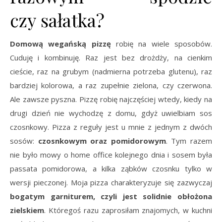
czy sałatka?
Domową wegańską pizzę
robię na wiele sposobów.
Cuduję i kombinuję. Raz jest bez drożdży, na cienkim
cieście, raz na grubym (nadmierna potrzeba glutenu), raz
bardziej kolorowa, a raz zupełnie zielona, czy czerwona.
Ale zawsze pyszna. Pizzę robię najczęściej wtedy, kiedy na
drugi dzień nie wychodzę z domu, gdyż uwielbiam sos
czosnkowy. Pizza z reguły jest u mnie z jednym z dwóch
sosów:
czosnkowym oraz pomidorowym
. Tym razem
nie było mowy o home office kolejnego dnia i sosem była
passata pomidorowa, a kilka ząbków czosnku tylko w
wersji pieczonej. Moja pizza charakteryzuje się zazwyczaj
bogatym garniturem, czyli jest solidnie obłożona
zielskiem
. Któregoś razu zaprosiłam znajomych, w kuchni