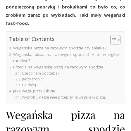
podpieczoną papryką i brokułkami to było to, co
zrobiłam zaraz po wykładach. Taki mały wegański
fast-food.
Table of Contents
Wegańska pizza na razowym spodzie czy sałatka?
Wegańska pizza na razowym spodzie? A to w ogóle
możliwe?
Przepis na wegańską pizzę na razowym spodzie
Czego nam potrzeba?
Jak to zrobić?
Co dalej?
Jaką wege pizzę lubicie?
Wypróbuj nasze inne przepisy na wegańską pizzę:
Wegańska pizza na
razowym spodzie