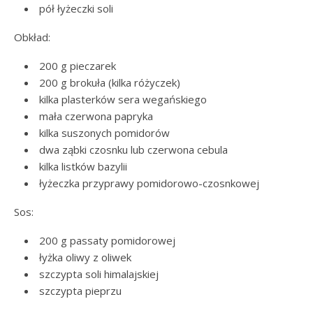
pół łyżeczki soli
Obkład:
200 g pieczarek
200 g brokuła (kilka różyczek)
kilka plasterków sera wegańskiego
mała czerwona papryka
kilka suszonych pomidorów
dwa ząbki czosnku lub czerwona cebula
kilka listków bazylii
łyżeczka przyprawy pomidorowo-czosnkowej
Sos:
200 g passaty pomidorowej
łyżka oliwy z oliwek
szczypta soli himalajskiej
szczypta pieprzu