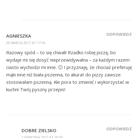
ODPOWIEDZ
AGNIESZKA
29 MARCA 2017 AT 17:36
Razowy spód – to się chwali! Rzadko robię pizzę, bo
wydaje mi się dosyć nieprzewidywalna – za każdym razem
ciasto wychodzi mi inne. 🙂 I przyznaję, że chociaż preferuję
mąki inne niż biała pszenna, to akurat do pizzy zawsze
stosowałam pszenną. Ale pora to zmienić i wykorzystać w
kuchni Twój pyszny przepis!
ODPOWIEDZ
DOBRE ZIELSKO
1 KWIETNIA 2017 AT 18:09