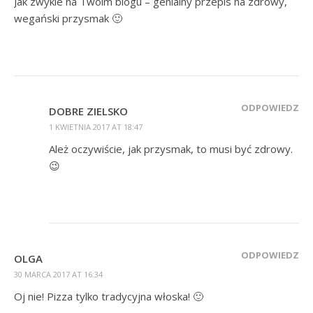
Jak zwykle na Twoim blogu – genialny przepis na zdrowy,
wegański przysmak 🙂
ODPOWIEDZ
DOBRE ZIELSKO
1 KWIETNIA 2017 AT 18:47
Ależ oczywiście, jak przysmak, to musi być zdrowy.
😉
ODPOWIEDZ
OLGA
30 MARCA 2017 AT 16:34
Oj nie! Pizza tylko tradycyjna włoska! 🙂