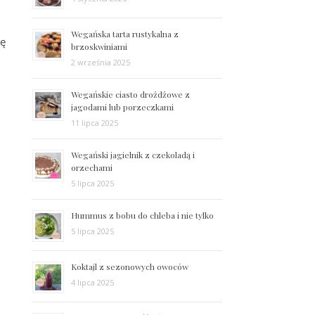
Wegańska tarta rustykalna z
ię
brzoskwiniami
2 września 2025
Wegańskie ciasto drożdżowe z
jagodami lub porzeczkami
11 lipca 2025
Wegański jagielnik z czekoladą i
orzechami
5 lipca 2025
Hummus z bobu do chleba i nie tylko
5 lipca 2025
Koktajl z sezonowych owoców
4 lipca 2025