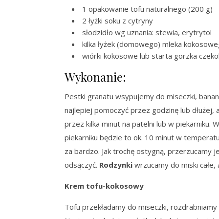
1 opakowanie tofu naturalnego (200 g)
2 łyżki soku z cytryny
słodzidło wg uznania: stewia, erytrytol
kilka łyżek (domowego) mleka kokosow
wiórki kokosowe lub starta gorzka czeko
Wykonanie:
Pestki granatu wsypujemy do miseczki, banan
najlepiej pomoczyć przez godzinę lub dłużej, 
przez kilka minut na patelni lub w piekarniku.
piekarniku będzie to ok. 10 minut w temperatu
za bardzo. Jak trochę ostygną, przerzucamy j
odsączyć.
Rodzynki
wrzucamy do miski całe,
Krem tofu-kokosowy
Tofu przekładamy do miseczki, rozdrabniamy 