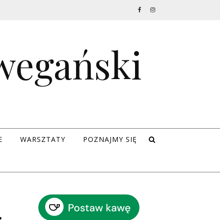
 wegański
E
WARSZTATY
POZNAJMY SIĘ