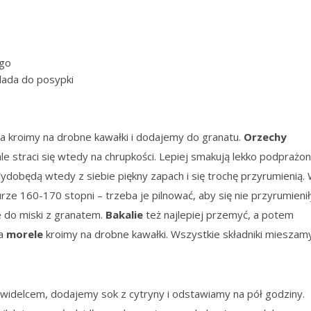
ego
lada do posypki
a kroimy na drobne kawałki i dodajemy do granatu.
Orzechy
ale straci się wtedy na chrupkości. Lepiej smakują lekko podprażo
 Wydobędą wtedy z siebie piękny zapach i się trochę przyrumienią.
rze 160-170 stopni – trzeba je pilnować, aby się nie przyrumieni
e do miski z granatem.
Bakalie
też najlepiej przemyć, a potem
 a
morele
kroimy na drobne kawałki. Wszystkie składniki mieszamy
widelcem, dodajemy sok z cytryny i odstawiamy na pół godziny.