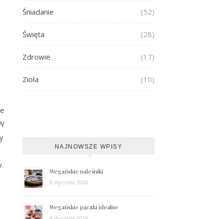
Śniadanie
(52)
Święta
(28)
Zdrowie
(17)
Zioła
(10)
ne
 W
ły
NAJNOWSZE WPISY
.
Wegańskie naleśniki
6 stycznia 2026
Wegańskie pączki idealne
4 stycznia 2026