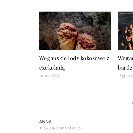
Wegańskie lody kokosowe z
Wegań
czekoladą
bardz
16 maja 2021
15 grudni
ANNA
31 GRUDNIA 2016 AT 11:06