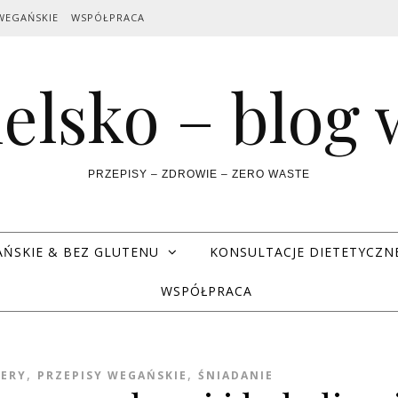
WEGAŃSKIE
WSPÓŁPRACA
elsko – blog
PRZEPISY – ZDROWIE – ZERO WASTE
AŃSKIE & BEZ GLUTENU
KONSULTACJE DIETETYCZN
WSPÓŁPRACA
,
,
SERY
PRZEPISY WEGAŃSKIE
ŚNIADANIE