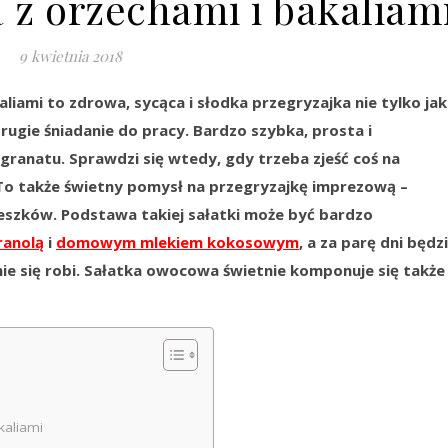
 z orzechami i bakaliam
9 kwietnia 2018
liami to zdrowa, sycąca i słodka przegryzajka nie tylko ja
drugie śniadanie do pracy. Bardzo szybka, prosta i
ranatu. Sprawdzi się wtedy, gdy trzeba zjeść coś na
 To także świetny pomysł na przegryzajkę imprezową –
eszków. Podstawa takiej sałatki może być bardzo
ranolą
i
domowym mlekiem kokosowym
, a za parę dni będz
ie się robi. Sałatka owocowa świetnie komponuje się także
kaliami