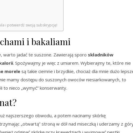
ila i potwierdź swoją subskrypcję!
chami i bakaliami
 warto jadać te suszone. Zawierają sporo
składników
alorii
. Spożywajmy je więc z umiarem. Wybierajmy te, które nie
ne morele
są takie ciemne i brzydkie, chociaż dla mnie dużo lepsz
i nie mamy dostępu do suszonych owoców niesiarkowanych, to
li to nieco „wymyć” konserwanty.
anat?
dłuż najszerszego obwodu, a potem nacinamy skórkę
trzymając „otwartą” stroną w dół nad miseczką i uderzamy z gór
ównież odginać skórkę przy krawędziach i wyjmować pestki.