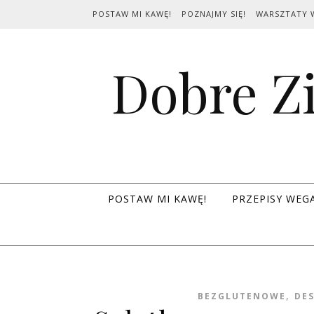
Skip to content
POSTAW MI KAWĘ!
POZNAJMY SIĘ!
WARSZTATY 
Dobre Zi
POSTAW MI KAWĘ!
PRZEPISY WEG
,
BEZGLUTENOWE
DE