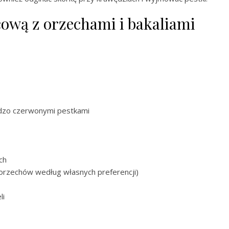
cową z orzechami i bakaliami
ardzo czerwonymi pestkami
ch
h orzechów według własnych preferencji)
li