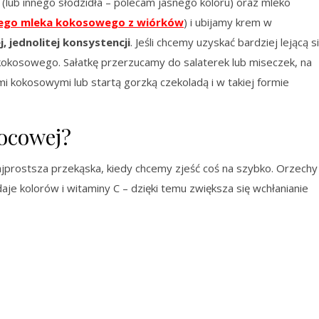
 (lub innego słodzidła – polecam jasnego koloru) oraz mleko
go mleka kokosowego z wiórków
) i ubijamy krem w
 jednolitej konsystencji
. Jeśli chcemy uzyskać bardziej lejącą s
kokosowego. Sałatkę przerzucamy do salaterek lub miseczek, na
 kokosowymi lub startą gorzką czekoladą i w takiej formie
wocowej?
ajprostsza przekąska, kiedy chcemy zjeść coś na szybko. Orzechy
e kolorów i witaminy C – dzięki temu zwiększa się wchłanianie