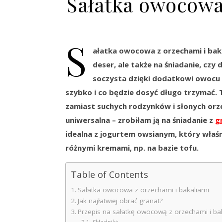
Sałatka owocowa
S
ałatka owocowa z orzechami i baka
deser, ale także na śniadanie, czy 
soczysta dzięki dodatkowi owocu g
szybko i co będzie dosyć długo trzymać.
zamiast suchych rodzynków i słonych orz
uniwersalna – zrobiłam ją na śniadanie z
g
idealna z jogurtem owsianym, który właśn
różnymi kremami, np. na bazie tofu.
Table of Contents
Sałatka owocowa z orzechami i bakaliami
Jak najłatwiej obrać granat?
Przepis na sałatkę owocową z orzechami i ba