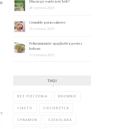
Dlaczego warto jeść bób?
ko
28 czerwca 2025
Crumble porzeczkowe
25 czerwca 2025
Pełnoziarniste spaghetti z pesto i
bobem
17 czerwca 2025
TAGI
BEZ PIECZENIA
BROWNIE
CIASTO
CIECIERZYCA
ze
CYNAMON
CZEKOLADA