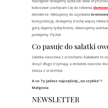
Następnie dodajemy łyżkę lub dwie erytrytolu
kokosowe (zachęcam Cię do robienia
domowe
blenderze. Miksujemy do uzyskania
kremowej,
konsystencję, dodajemy trochę więcej mleka 
górę dajemy łyżkę kremu, dekorujemy wiórkami
podajemy. Pycha!
Co pasuje do sałatki o
Sałatka owocowa z orzechami i bakaliami to n
dosyć długo trzymają, a dodatek owoców dodaj
żelaza z orzechów.
A co Ty jadasz najczęściej „na szybko”?
Małgosia
NEWSLETTER