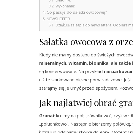
Składniki:
Wykonanie:
Co pasuje do sałatki owocowej?
NEWSLETTER
Dziękuję za zapis do newslettera. Odbierz ma
Sałatka owocowa z orze
Kiedy nie mamy dostępu do świeżych owoców,
mineralnych, witamin, błonnika, ale także k
są konserwowane. Na przykład
niesiarkowa
niż te siarkowane piękne pomarańczowe. Jeśl
starajmy się je umyć przed spożyciem. Pozwo
Jak najłatwiej obrać gr
Granat
kroimy na pół, „równikowo”, czyli wz
„południkowo”. Następnie bierzemy połówkę, 
łyżką lub odginamy skórkę do góry. Możemy r