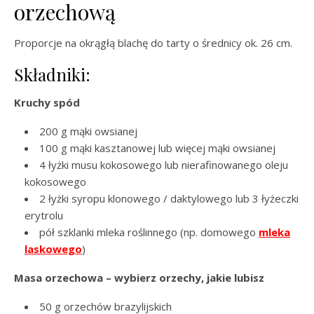
orzechową
Proporcje na okrągłą blachę do tarty o średnicy ok. 26 cm.
Składniki:
Kruchy spód
200 g mąki owsianej
100 g mąki kasztanowej lub więcej mąki owsianej
4 łyżki musu kokosowego lub nierafinowanego oleju
kokosowego
2 łyżki syropu klonowego / daktylowego lub 3 łyżeczki
erytrolu
pół szklanki mleka roślinnego (np. domowego
mleka
laskowego
)
Masa orzechowa – wybierz orzechy, jakie lubisz
50 g orzechów brazylijskich