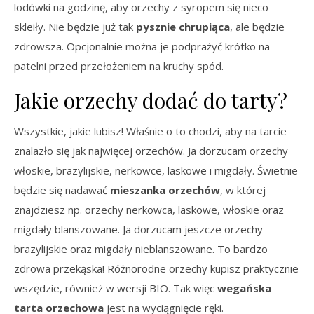
lodówki na godzinę, aby orzechy z syropem się nieco
skleiły. Nie będzie już tak
pysznie chrupiąca
, ale będzie
zdrowsza. Opcjonalnie można je podprażyć krótko na
patelni przed przełożeniem na kruchy spód.
Jakie orzechy dodać do tarty?
Wszystkie, jakie lubisz! Właśnie o to chodzi, aby na tarcie
znalazło się jak najwięcej orzechów. Ja dorzucam orzechy
włoskie, brazylijskie, nerkowce, laskowe i migdały. Świetnie
będzie się nadawać
mieszanka orzechów
, w której
znajdziesz np. orzechy nerkowca, laskowe, włoskie oraz
migdały blanszowane. Ja dorzucam jeszcze orzechy
brazylijskie oraz migdały nieblanszowane. To bardzo
zdrowa przekąska! Różnorodne orzechy kupisz praktycznie
wszędzie, również w wersji BIO. Tak więc
wegańska
tarta orzechowa
jest na wyciągnięcie ręki.