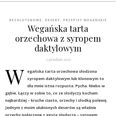
,
,
BEZGLUTENOWE
DESERY
PRZEPISY WEGAŃSKIE
Wegańska tarta
orzechowa z syropem
daktylowym
2 grudnia 2021
W
egańska tarta orzechowa słodzona
syropem daktylowym lub klonowym to
dla mnie istna rozpusta. Pycha. Niebo w
gębie. Łączy w sobie to, co ze słodyczy kocham
najbardziej – kruche ciasto, orzechy i słodką polewę.
Jednym z moim ulubionych deserów są właśnie
orzechy połączone z gęstą słodyczą – syropem