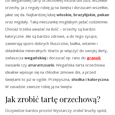
Do wegańskiej tarty orzechowej można dorzucić wszelkie
orzechy. Ja z reguły robię ją na święta i dorzucam wszelkie,
jakie się da. Najbardziej lubię
włoskie, brazylijskie,
pekan
oraz migdały. Taką mieszankę mogłabym jadać codziennie.
Chociaż trzeba uważać na ilość – orzechy są bardzo
kaloryczne. Ale są bardzo zdrowe, a do tego sycące,
zawierają sporo dobrych tłuszczów, białka, witamin i
składników mineralnych. Warto je włączyć do swojej diety,
zwłaszcza
wegańskiej
i dorzucać np. rano do
granoli
,
owsianki czy
amarantusianki
. Wegańska tarta orzechowa
idealnie wpisuje się na chłodne zimowe dni, a przed
świętami to już w ogóle. Przepyszna,
słodka i kaloryczna
.
W zasadzie zawsze robię ją na święta.
Jak zrobić tartę orzechową?
Oczywiście bardzo prosto! Wystarczy zrobić kruchy spód,