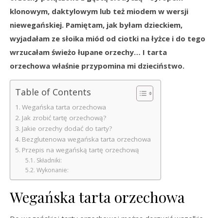
klonowym, daktylowym lub też miodem w wersji
niewegańskiej. Pamiętam, jak byłam dzieckiem,
wyjadałam ze słoika miód od ciotki na łyżce i do tego
wrzucałam świeżo łupane orzechy… I tarta
orzechowa właśnie przypomina mi dzieciństwo.
Table of Contents
Wegańska tarta orzechowa
Jak zrobić tartę orzechową?
Jakie orzechy dodać do tarty?
Bezglutenowa wegańska tarta orzechowa
Przepis na wegańską tartę orzechową
Składniki:
Wykonanie:
Wegańska tarta orzechowa