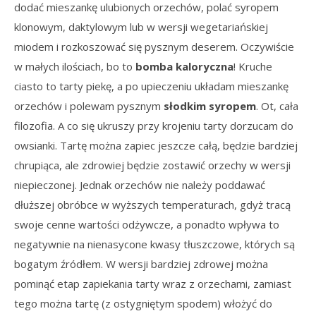
dodać mieszankę ulubionych orzechów, polać syropem
klonowym, daktylowym lub w wersji wegetariańskiej
miodem i rozkoszować się pysznym deserem. Oczywiście
w małych ilościach, bo to
bomba kaloryczna
! Kruche
ciasto to tarty piekę, a po upieczeniu układam mieszankę
orzechów i polewam pysznym
słodkim syropem
. Ot, cała
filozofia. A co się ukruszy przy krojeniu tarty dorzucam do
owsianki. Tartę można zapiec jeszcze całą, będzie bardziej
chrupiąca, ale zdrowiej będzie zostawić orzechy w wersji
niepieczonej. Jednak orzechów nie należy poddawać
dłuższej obróbce w wyższych temperaturach, gdyż tracą
swoje cenne wartości odżywcze, a ponadto wpływa to
negatywnie na nienasycone kwasy tłuszczowe, których są
bogatym źródłem. W wersji bardziej zdrowej można
pominąć etap zapiekania tarty wraz z orzechami, zamiast
tego można tartę (z ostygniętym spodem) włożyć do