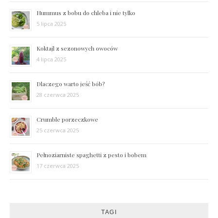
Hummus z bobu do chleba i nie tylko
5 lipca 2025
Koktajl z sezonowych owoców
4 lipca 2025
Dlaczego warto jeść bób?
28 czerwca 2025
Crumble porzeczkowe
25 czerwca 2025
Pełnoziarniste spaghetti z pesto i bobem
17 czerwca 2025
TAGI