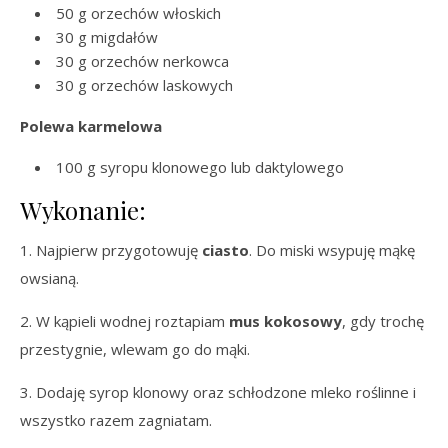
50 g orzechów włoskich
30 g migdałów
30 g orzechów nerkowca
30 g orzechów laskowych
Polewa karmelowa
100 g syropu klonowego lub daktylowego
Wykonanie:
1. Najpierw przygotowuję
ciasto
. Do miski wsypuję mąkę
owsianą.
2. W kąpieli wodnej roztapiam
mus kokosowy
, gdy trochę
przestygnie, wlewam go do mąki.
3. Dodaję syrop klonowy oraz schłodzone mleko roślinne i
wszystko razem zagniatam.