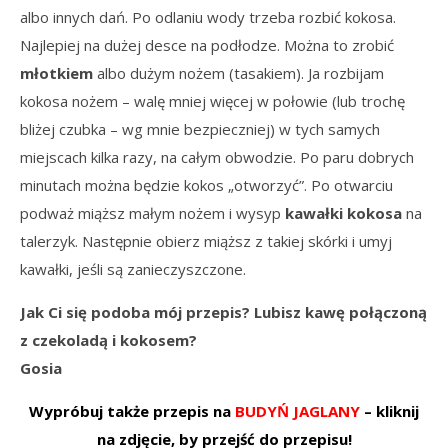
albo innych dań. Po odlaniu wody trzeba rozbić kokosa.
Najlepiej na dużej desce na podłodze. Można to zrobić
młotkiem
albo dużym nożem (tasakiem). Ja rozbijam
kokosa nożem – walę mniej więcej w połowie (lub trochę
bliżej czubka – wg mnie bezpieczniej) w tych samych
miejscach kilka razy, na całym obwodzie. Po paru dobrych
minutach można będzie kokos „otworzyć”. Po otwarciu
podważ miąższ małym nożem i wysyp
kawałki kokosa
na
talerzyk. Następnie obierz miąższ z takiej skórki i umyj
kawałki, jeśli są zanieczyszczone.
Jak Ci się podoba mój przepis? Lubisz kawę połączoną
z czekoladą i kokosem?
Gosia
Wypróbuj także przepis na
BUDYŃ JAGLANY
– kliknij
na zdjęcie, by przejść do przepisu!