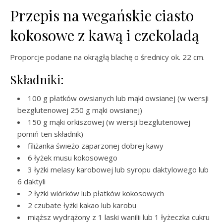
Przepis na wegańskie ciasto
kokosowe z kawą i czekoladą
Proporcje podane na okrągłą blachę o średnicy ok. 22 cm.
Składniki:
100 g płatków owsianych lub mąki owsianej (w wersji
bezglutenowej 250 g mąki owsianej)
150 g mąki orkiszowej (w wersji bezglutenowej
pomiń ten składnik)
filiżanka świeżo zaparzonej dobrej kawy
6 łyżek musu kokosowego
3 łyżki melasy karobowej lub syropu daktylowego lub
6 daktyli
2 łyżki wiórków lub płatków kokosowych
2 czubate łyżki kakao lub karobu
miąższ wydrążony z 1 laski wanilii lub 1 łyżeczka cukru