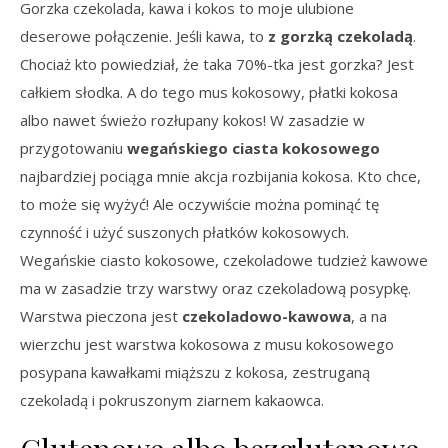
Gorzka czekolada, kawa i kokos to moje ulubione
deserowe połączenie. Jeśli kawa, to
z gorzką czekoladą
.
Chociaż kto powiedział, że taka 70%-tka jest gorzka? Jest
całkiem słodka. A do tego mus kokosowy, płatki kokosa
albo nawet świeżo rozłupany kokos! W zasadzie w
przygotowaniu
wegańskiego ciasta kokosowego
najbardziej pociąga mnie akcja rozbijania kokosa. Kto chce,
to może się wyżyć! Ale oczywiście można pominąć tę
czynność i użyć suszonych płatków kokosowych.
Wegańskie ciasto kokosowe, czekoladowe tudzież kawowe
ma w zasadzie trzy warstwy oraz czekoladową posypkę.
Warstwa pieczona jest
czekoladowo-kawowa
, a na
wierzchu jest warstwa kokosowa z musu kokosowego
posypana kawałkami miąższu z kokosa, zestruganą
czekoladą i pokruszonym ziarnem kakaowca.