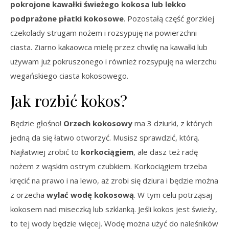
pokrojone kawałki świeżego kokosa lub lekko
podprażone płatki kokosowe
. Pozostałą część gorzkiej
czekolady strugam nożem i rozsypuję na powierzchni
ciasta. Ziarno kakaowca mielę przez chwilę na kawałki lub
używam już pokruszonego i również rozsypuję na wierzchu
wegańskiego ciasta kokosowego.
Jak rozbić kokos?
Będzie głośno!
Orzech kokosowy
ma 3 dziurki, z których
jedną da się łatwo otworzyć. Musisz sprawdzić, którą.
Najłatwiej zrobić to
korkociągiem
, ale dasz też radę
nożem z wąskim ostrym czubkiem. Korkociągiem trzeba
kręcić na prawo i na lewo, aż zrobi się dziura i będzie można
z orzecha
wylać wodę kokosową
. W tym celu potrząsaj
kokosem nad miseczką lub szklanką. Jeśli kokos jest świeży,
to tej wody będzie więcej. Wodę można użyć do naleśników