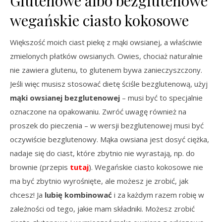
Glutenowe albo bezglutenowe
wegańskie ciasto kokosowe
Większość moich ciast piekę z mąki owsianej, a właściwie
zmielonych płatków owsianych. Owies, chociaż naturalnie
nie zawiera glutenu, to glutenem bywa zanieczyszczony.
Jeśli więc musisz stosować dietę ściśle bezglutenową, użyj
mąki owsianej bezglutenowej
– musi być to specjalnie
oznaczone na opakowaniu. Zwróć uwagę również na
proszek do pieczenia – w wersji bezglutenowej musi być
oczywiście bezglutenowy. Mąka owsiana jest dosyć ciężka,
nadaje się do ciast, które zbytnio nie wyrastają, np. do
brownie (przepis
tutaj
). Wegańskie ciasto kokosowe nie
ma być zbytnio wyrośnięte, ale możesz je zrobić, jak
chcesz! Ja
lubię kombinować
i za każdym razem robię w
zależności od tego, jakie mam składniki. Możesz zrobić