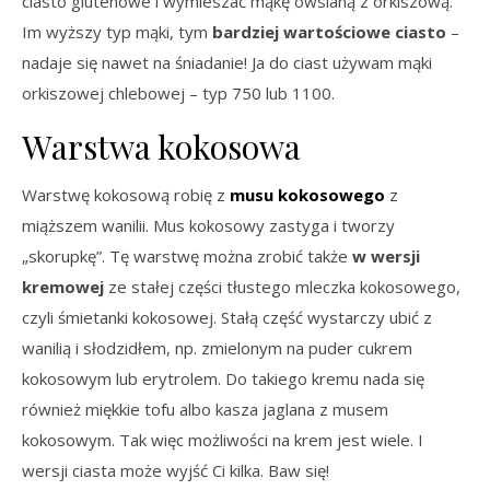
ciasto glutenowe i wymieszać mąkę owsianą z orkiszową.
Im wyższy typ mąki, tym
bardziej wartościowe ciasto
–
nadaje się nawet na śniadanie! Ja do ciast używam mąki
orkiszowej chlebowej – typ 750 lub 1100.
Warstwa kokosowa
Warstwę kokosową robię z
musu kokosowego
z
miąższem wanilii. Mus kokosowy zastyga i tworzy
„skorupkę”. Tę warstwę można zrobić także
w wersji
kremowej
ze stałej części tłustego mleczka kokosowego,
czyli śmietanki kokosowej. Stałą część wystarczy ubić z
wanilią i słodzidłem, np. zmielonym na puder cukrem
kokosowym lub erytrolem. Do takiego kremu nada się
również miękkie tofu albo kasza jaglana z musem
kokosowym. Tak więc możliwości na krem jest wiele. I
wersji ciasta może wyjść Ci kilka. Baw się!