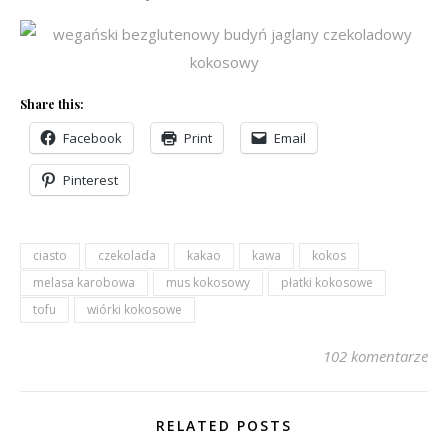
Share this:
Facebook
Print
Email
Pinterest
ciasto
czekolada
kakao
kawa
kokos
melasa karobowa
mus kokosowy
płatki kokosowe
tofu
wiórki kokosowe
102 komentarze
RELATED POSTS