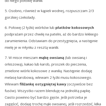
do niego połowę wanilii.
5. Osobno, również w kąpieli wodnej, rozpuszczam 2/3
gorzkiej czekolady.
6. Połowę (2 łyżki) wiórków lub
płatków kokosowych
podprażam przez chwilę na patelni, aż do bardzo lekkiego
zarumienienia. Odstawiam do przestygnięcia, a następnie
mielę je w młynku z resztą wanilii.
7. W misce mieszam
mąkę owsianą
(lub owsianą i
orkiszową), kakao lub karob, proszek do pieczenia,
zmielone wiórki kokosowe z wanilią. Następnie dodaję
melasę karobową, wlewam 2 łyżki musu kokosowego.
Wlewam
filiżankę ostygniętej kawy
(oczywiście bez
fusów). Wszystko razem blenduję na jednolitą papkę.
Ciasto powinno być bardzo gęste. Jeśli potrzeba je
zagęścić, dodaję trochę mąki owsianej, jeśli rozrzedzić, kilka