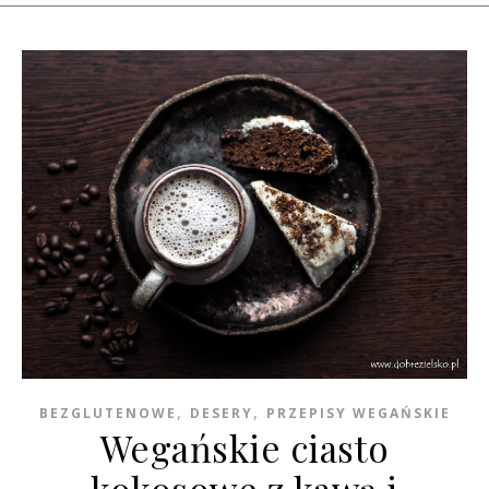
,
,
BEZGLUTENOWE
DESERY
PRZEPISY WEGAŃSKIE
Wegańskie ciasto