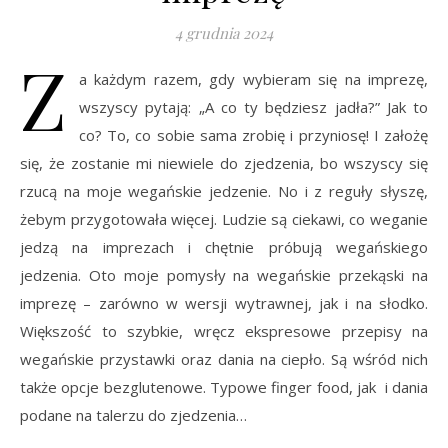
4 grudnia 2024
Z
a każdym razem, gdy wybieram się na imprezę,
wszyscy pytają: „A co ty będziesz jadła?” Jak to
co? To, co sobie sama zrobię i przyniosę! I założę
się, że zostanie mi niewiele do zjedzenia, bo wszyscy się
rzucą na moje wegańskie jedzenie. No i z reguły słyszę,
żebym przygotowała więcej. Ludzie są ciekawi, co weganie
jedzą na imprezach i chętnie próbują wegańskiego
jedzenia. Oto moje pomysły na wegańskie przekąski na
imprezę – zarówno w wersji wytrawnej, jak i na słodko.
Większość to szybkie, wręcz ekspresowe przepisy na
wegańskie przystawki oraz dania na ciepło. Są wśród nich
także opcje bezglutenowe. Typowe finger food, jak i dania
podane na talerzu do zjedzenia…