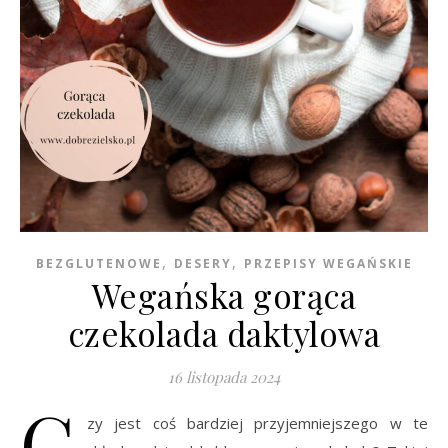
,
,
BEZGLUTENOWE
DESERY
PRZEPISY WEGAŃSKIE
Wegańska gorąca
czekolada daktylowa
16 listopada 2024
C
zy jest coś bardziej przyjemniejszego w te