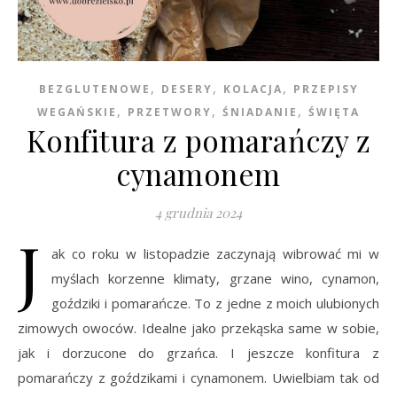
,
,
,
BEZGLUTENOWE
DESERY
KOLACJA
PRZEPISY
,
,
,
WEGAŃSKIE
PRZETWORY
ŚNIADANIE
ŚWIĘTA
Konfitura z pomarańczy z
cynamonem
4 grudnia 2024
J
ak co roku w listopadzie zaczynają wibrować mi w
myślach korzenne klimaty, grzane wino, cynamon,
goździki i pomarańcze. To z jedne z moich ulubionych
zimowych owoców. Idealne jako przekąska same w sobie,
jak i dorzucone do grzańca. I jeszcze konfitura z
pomarańczy z goździkami i cynamonem. Uwielbiam tak od