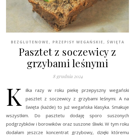
,
,
BEZGLUTENOWE
PRZEPISY WEGAŃSKIE
ŚWIĘTA
Pasztet z soczewicy z
grzybami leśnymi
8 grudnia 2024
K
ilka razy w roku piekę przepyszny wegański
pasztet z soczewicy z grzybami leśnymi. A na
święta (każde) to już wegańska klasyka. Smakuje
wszystkim. Do pasztetu dodaję sporo suszonych
podgrzybków i borowików oraz suszone śliwki. W tym roku
dodałam jeszcze koncentrat grzybowy, dzięki któremu