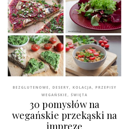
,
,
,
BEZGLUTENOWE
DESERY
KOLACJA
PRZEPISY
,
WEGAŃSKIE
ŚWIĘTA
30 pomysłów na
wegańskie przekąski na
imprezę