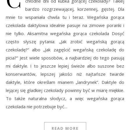
chłodne dni od kubka gorącej czekolady? Takiej
bardzo rozgrzewającej, korzennej, gęstej. Dla
mnie to wspaniała chwila tu i teraz. Wegańska gorąca
czekolada daktylowa idealnie pasuje na zimowe poranki i
nie tylko. Aksamitna wegańska gorąca czekolada Dosyć
często słyszę pytania: „Jak zrobić wegańską gorącą
czekoladę?” albo „Jak zagęścić wegańską czekoladę do
picia?” Jest wiele sposobów, a najbardziej do tego pasują
mi daktyle. I to jeszcze lepiej świeże albo suszone bez
konserwantów, lepszej jakości niż najtańsze twarde
daktyle, które określam mianem „landrynek”. Daktyle do
lejącej się gładkiej czekolady powinny być w miarę miękkie.
To także naturalna słodycz, a więc wegańska gorąca
czekolada nie potrzebuje być…
READ MORE