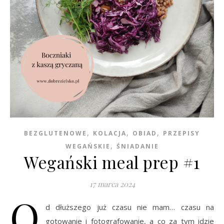
,
,
,
BEZGLUTENOWE
KOLACJA
OBIAD
PRZEPISY
,
WEGAŃSKIE
ŚNIADANIE
Wegański meal prep #1
17 marca 2024
O
d dłuższego już czasu nie mam… czasu na
gotowanie i fotografowanie, a co za tym idzie