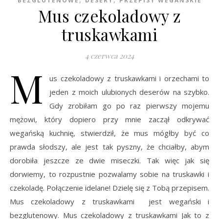
BEZGLUTENOWE
DESERY
PRZEPISY WEGAŃSKIE
Mus czekoladowy z
truskawkami
4 czerwca 2024
M
us czekoladowy z truskawkami i orzechami to
jeden z moich ulubionych deserów na szybko.
Gdy zrobiłam go po raz pierwszy mojemu
mężowi, który dopiero przy mnie zaczął odkrywać
wegańską kuchnię, stwierdził, że mus mógłby być co
prawda słodszy, ale jest tak pyszny, że chciałby, abym
dorobiła jeszcze ze dwie miseczki. Tak więc jak się
dorwiemy, to rozpustnie pozwalamy sobie na truskawki i
czekoladę. Połączenie idelane! Dzielę się z Tobą przepisem.
Mus czekoladowy z truskawkami jest wegański i
bezglutenowy. Mus czekoladowy z truskawkami Jak to z