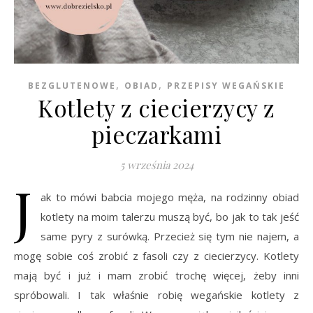
,
,
BEZGLUTENOWE
OBIAD
PRZEPISY WEGAŃSKIE
Kotlety z ciecierzycy z
pieczarkami
5 września 2024
J
ak to mówi babcia mojego męża, na rodzinny obiad
kotlety na moim talerzu muszą być, bo jak to tak jeść
same pyry z surówką. Przecież się tym nie najem, a
mogę sobie coś zrobić z fasoli czy z ciecierzycy. Kotlety
mają być i już i mam zrobić trochę więcej, żeby inni
spróbowali. I tak właśnie robię wegańskie kotlety z