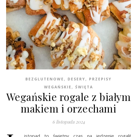
,
,
BEZGLUTENOWE
DESERY
PRZEPISY
,
WEGAŃSKIE
ŚWIĘTA
Wegańskie rogale z białym
makiem i orzechami
6 listopada 2024
istopad to świetny czas na jedzenie rogali!