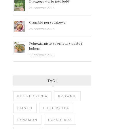
Dlaczego warto jeść bób?
28 czerwca 2025
Crumble porzeczkowe
25 czerwca 2025
Pełnoziarniste spaghetti z pesto i
bobem
17 czerwca 2025
TAGI
BEZ PIECZENIA
BROWNIE
CIASTO
CIECIERZYCA
CYNAMON
CZEKOLADA