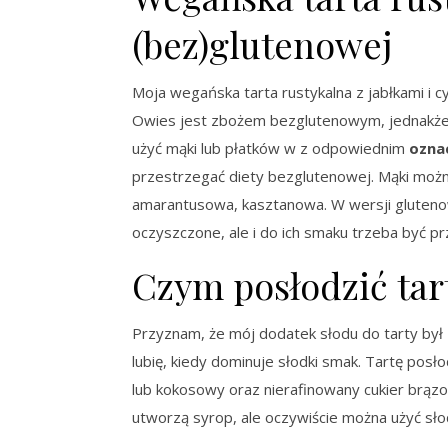
(bez)glutenowej
Moja wegańska tarta rustykalna z jabłkami i
Owies jest zbożem bezglutenowym, jednakże 
użyć mąki lub płatków w z odpowiednim
ozna
przestrzegać diety bezglutenowej. Mąki można
amarantusowa, kasztanowa. W wersji glutenow
oczyszczone, ale i do ich smaku trzeba być
Czym posłodzić tar
Przyznam, że mój dodatek słodu do tarty był 
lubię, kiedy dominuje słodki smak. Tartę posł
lub kokosowy oraz nierafinowany cukier brązo
utworzą syrop, ale oczywiście można użyć słodz