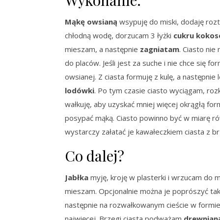
Wykonanie:
Mąkę owsianą
wsypuję do miski, dodaję roz
chłodną wodę, dorzucam 3 łyżki
cukru koko
mieszam, a następnie
zagniatam
. Ciasto nie
do placów. Jeśli jest za suche i nie chce się 
owsianej. Z ciasta formuję z kulę, a następni
lodówki
. Po tym czasie ciasto wyciągam, rozk
wałkuję, aby uzyskać mniej więcej okrągłą for
posypać mąką. Ciasto powinno być w miarę równe
wystarczy załatać je kawałeczkiem ciasta z b
Co dalej?
Jabłka
myję, kroję w plasterki i wrzucam do 
mieszam. Opcjonalnie można je poprószyć takż
następnie na rozwałkowanym cieście w formie 
najwięcej. Brzegi ciasta podważam
drewnian