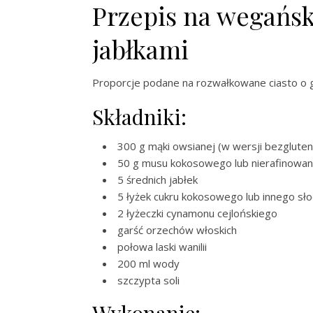
Przepis na wegańską
jabłkami
Proporcje podane na rozwałkowane ciasto o gru
Składniki:
300 g mąki owsianej (w wersji bezglute
50 g musu kokosowego lub nierafinowa
5 średnich jabłek
5 łyżek cukru kokosowego lub innego słod
2 łyżeczki cynamonu cejlońskiego
garść orzechów włoskich
połowa laski wanilii
200 ml wody
szczypta soli