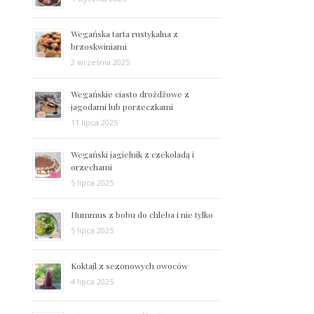
Wegańska tarta rustykalna z
brzoskwiniami
2 września 2025
Wegańskie ciasto drożdżowe z
jagodami lub porzeczkami
11 lipca 2025
Wegański jagielnik z czekoladą i
orzechami
5 lipca 2025
Hummus z bobu do chleba i nie tylko
5 lipca 2025
Koktajl z sezonowych owoców
4 lipca 2025
.