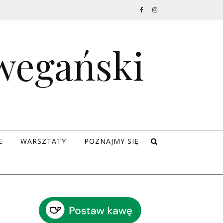
 wegański
E
WARSZTATY
POZNAJMY SIĘ