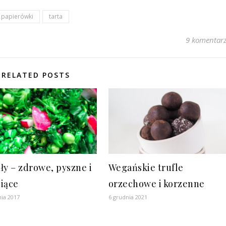
papierówki
tarta
9 komentar
RELATED POSTS
ły – zdrowe, pyszne i
Wegańskie trufle
iące
orzechowe i korzenne
ia 2017
6 grudnia 2021