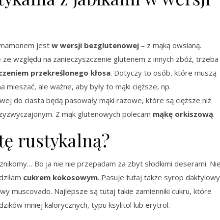
 cynamonem jest
w wersji bezglutenowej
– z mąką owsianą.
ze względu na zanieczyszczenie glutenem z innych zbóż, trzeba
czeniem przekreślonego kłosa
. Dotyczy to osób, które muszą
 mieszać, ale ważne, aby były to mąki cięższe, np.
ej do ciasta będą pasowały mąki razowe, które są cięższe niż
 przyzwyczajonym. Z mąk glutenowych polecam
mąkę orkiszową
.
tę rustykalną?
znikomy… Bo ja nie nie przepadam za zbyt słodkimi deserami. Ni
odziłam
cukrem kokosowym
. Pasuje tutaj także syrop daktylowy
wy muscovado. Najlepsze są tutaj takie zamienniki cukru, które
ików mniej kalorycznych, typu ksylitol lub erytrol.