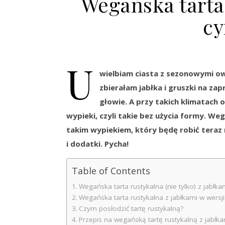
Wegańska tarta 
c
U
wielbiam ciasta z sezonowymi ow
zbierałam jabłka i gruszki na zapr
głowie. A przy takich klimatach 
wypieki, czyli takie bez użycia formy. We
takim wypiekiem, który będę robić teraz
i dodatki. Pycha!
Table of Contents
Wegańska tarta rustykalna (nie tylko) z jabłka
Wegańska tarta rustykalna z jabłkami w wersji
Czym posłodzić tartę rustykalną?
Przepis na wegańską tartę rustykalną z jabłka