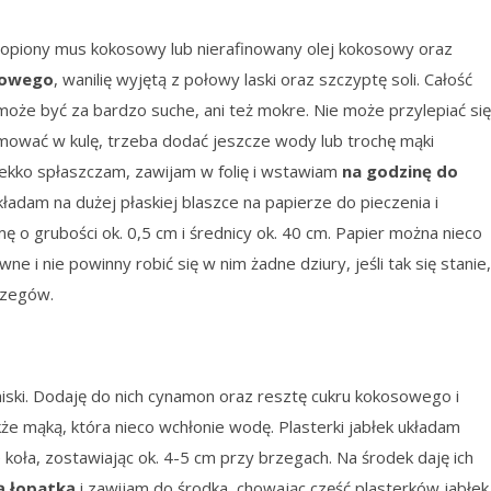
topiony mus kokosowy lub nierafinowany olej kokosowy oraz
sowego
, wanilię wyjętą z połowy laski oraz szczyptę soli. Całość
 może być za bardzo suche, ani też mokre. Nie może przylepiać się
formować w kulę, trzeba dodać jeszcze wody lub trochę mąki
e lekko spłaszczam, zawijam w folię i wstawiam
na godzinę do
ładam na dużej płaskiej blaszce na papierze do pieczenia i
mę o grubości ok. 0,5 cm i średnicy ok. 40 cm. Papier można nieco
 i nie powinny robić się w nim żadne dziury, jeśli tak się stanie,
rzegów.
miski. Dodaję do nich cynamon oraz resztę cukru kokosowego i
e mąką, która nieco wchłonie wodę. Plasterki jabłek układam
koła, zostawiając ok. 4-5 cm przy brzegach. Na środek daję ich
ą łopatką
i zawijam do środka, chowając część plasterków jabłek