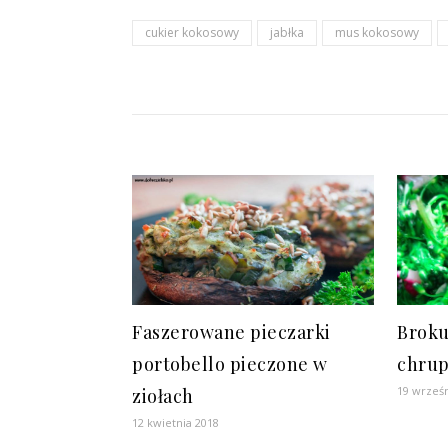
cukier kokosowy
jabłka
mus kokosowy
Faszerowane pieczarki
Broku
portobello pieczone w
chrup
19 wrześn
ziołach
12 kwietnia 2018