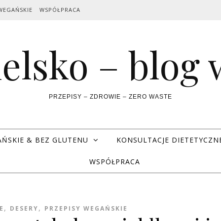
WEGAŃSKIE
WSPÓŁPRACA
elsko – blog
PRZEPISY – ZDROWIE – ZERO WASTE
AŃSKIE & BEZ GLUTENU
KONSULTACJE DIETETYCZN
WSPÓŁPRACA
,
,
E
DESERY
PRZEPISY WEGAŃSKIE