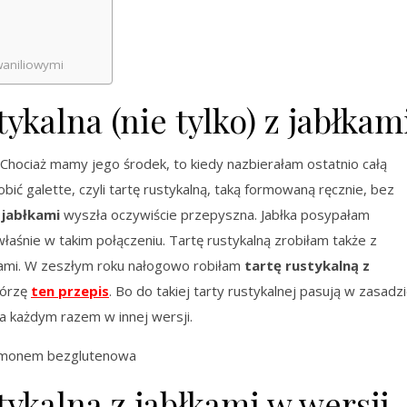
waniliowymi
ykalna (nie tylko) z jabłkam
. Chociaż mamy jego środek, to kiedy nazbierałam ostatnio całą
robić galette, czyli tartę rustykalną, taką formowaną ręcznie, bez
 jabłkami
wyszła oczywiście przepyszna. Jabłka posypałam
łaśnie w takim połączeniu. Tartę rustykalną zrobiłam także z
wkami. W zeszłym roku nałogowo robiłam
tartę rustykalną z
tórzę
ten przepis
. Bo do takiej tarty rustykalnej pasują w zasadz
a każdym razem w innej wersji.
ykalna z jabłkami w wersji