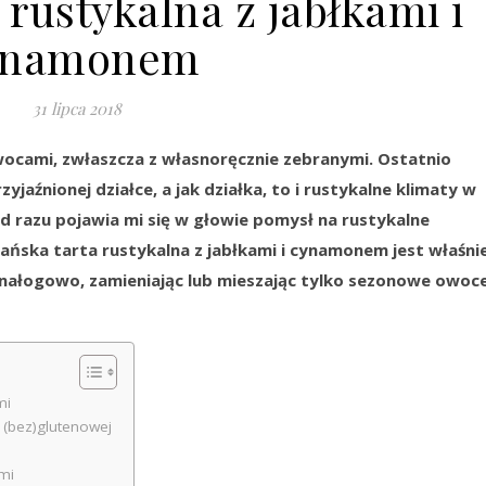
rustykalna z jabłkami i
ynamonem
31 lipca 2018
ocami, zwłaszcza z własnoręcznie zebranymi. Ostatnio
zyjaźnionej działce, a jak działka, to i rustykalne klimaty w
od razu pojawia mi się w głowie pomysł na rustykalne
gańska tarta rustykalna z jabłkami i cynamonem jest właśni
 nałogowo, zamieniając lub mieszając tylko sezonowe owoc
mi
 (bez)glutenowej
mi