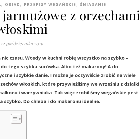
,
,
,
A
OBIAD
PRZEPISY WEGAŃSKIE
ŚNIADANIE
 jarmużowe z orzecham
włoskimi
12 października 2019
a nic czasu. Wtedy w kuchni robię wszystko na szybko –
, do tego szybka surówka. Albo też makarony! A do
ne i szybkie danie. I można je oczywiście zrobić na wiele
zechów włoskich, które przywieźliśmy we wrześniu z działki
z balkonu i warzywniaka. Tak więc zrobiliśmy wegańskie pes
a szybko. Do chleba i do makaronu idealne.