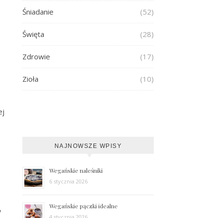
Śniadanie
(52)
0
Święta
(28)
Zdrowie
(17)
Zioła
(10)
ej
NAJNOWSZE WPISY
Wegańskie naleśniki
6 stycznia 2026
Wegańskie pączki idealne
w
4 stycznia 2026