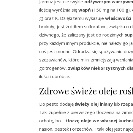
Jarmuż jest niezwykle
odżywczym warzyw
ilością wyróżnia się
wapń
(150 mg na 100 g), 
g) oraz K. Dzięki temu wykazuje
właściwośc
brokuły, jest źródłem sulforafanu, związku o
dziwnego, że zaliczany jest do rodzimych
sup
przy każdym innym produkcie, nie należy go ja
coś jest modne. Odradza się spożywanie duży
szczawianów, które m.in. zmniejszają wchłani
goitrogenów,
związków niekorzystnych dla
ilości i obróbce.
Zdrowe świeże oleje roś
Do pesto dodaję
świeży olej lniany
lub rzepa
Taki zupełnie z pierwszego tłoczenia na zimno
ochotę, bo…
tłoczę oleje we własnej kuchni
nasion, pestek i orzechów. I taki olej jest naj