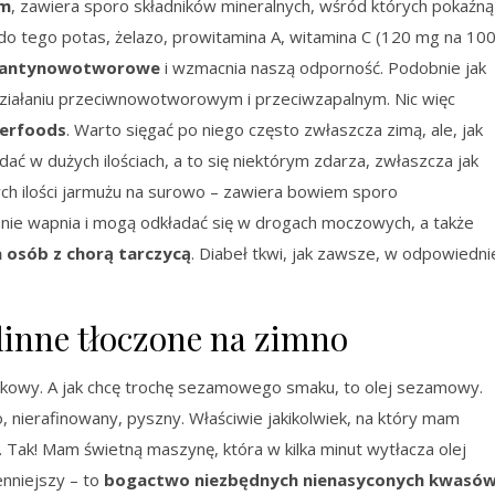
em
, zawiera sporo składników mineralnych, wśród których pokaźną
do tego potas, żelazo, prowitamina A, witamina C (120 mg na 10
i antynowotworowe
i wzmacnia naszą odporność. Podobnie jak
 działaniu przeciwnowotworowym i przeciwzapalnym. Nic więc
erfoods
. Warto sięgać po niego często zwłaszcza zimą, ale, jak
dać w dużych ilościach, a to się niektórym zdarza, zwłaszcza jak
ch ilości jarmużu na surowo – zawiera bowiem sporo
anie wapnia i mogą odkładać się w drogach moczowych, a także
 osób z chorą tarczycą
. Diabeł tkwi, jak zawsze, w odpowiedni
linne tłoczone na zimno
kowy. A jak chcę trochę sezamowego smaku, to olej sezamowy.
, nierafinowany, pyszny. Właściwie jakikolwiek, na który mam
. Tak! Mam świetną maszynę, która w kilka minut wytłacza olej
cenniejszy – to
bogactwo niezbędnych nienasyconych kwasó