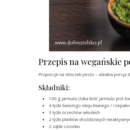
Przepis na wegańskie 
Proporcje na słoiczek pesto – idealna porcja
Składniki:
100 g jarmużu (taka ilość jarmużu jest b
4 łyżki świeżego oleju lnianego / rzep
3 łyżki orzechów włoskich
2 łyżki płatków drożdżowych nieaktywny
2 ząbki czosnku