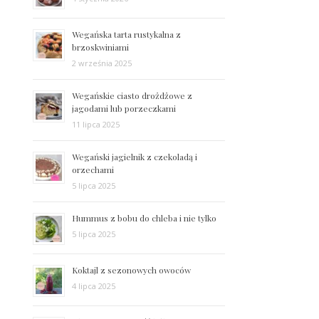
Wegańska tarta rustykalna z
brzoskwiniami
2 września 2025
Wegańskie ciasto drożdżowe z
jagodami lub porzeczkami
11 lipca 2025
Wegański jagielnik z czekoladą i
orzechami
5 lipca 2025
Hummus z bobu do chleba i nie tylko
5 lipca 2025
Koktajl z sezonowych owoców
4 lipca 2025