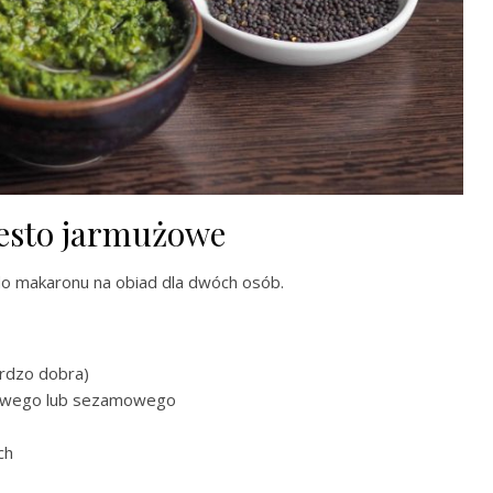
pesto jarmużowe
 do makaronu na obiad dla dwóch osób.
ardzo dobra)
akowego lub sezamowego
ch