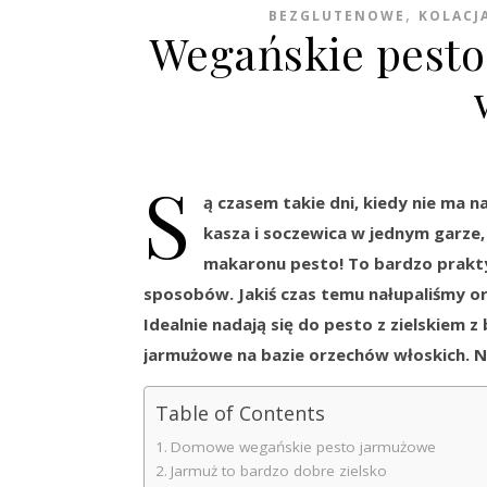
,
BEZGLUTENOWE
KOLACJ
Wegańskie pesto
S
ą czasem takie dni, kiedy nie ma n
kasza i soczewica w jednym garze
makaronu pesto! To bardzo praktycz
sposobów. Jakiś czas temu nałupaliśmy or
Idealnie nadają się do pesto z zielskiem 
jarmużowe na bazie orzechów włoskich. N
Table of Contents
Domowe wegańskie pesto jarmużowe
Jarmuż to bardzo dobre zielsko