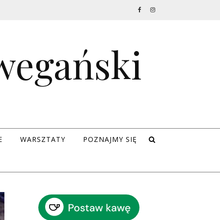
 wegański
E
WARSZTATY
POZNAJMY SIĘ