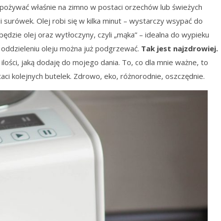
spożywać właśnie na zimno w postaci orzechów lub świeżych
 surówek. Olej robi się w kilka minut – wystarczy wsypać do
h będzie olej oraz wytłoczyny, czyli „mąka” – idealna do wypieku
po oddzieleniu oleju można już podgrzewać.
Tak jest najzdrowiej.
 ilości, jaką dodaję do mojego dania. To, co dla mnie ważne, to
aci kolejnych butelek. Zdrowo, eko, różnorodnie, oszczędnie.