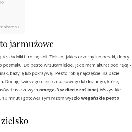
no
o makaronu
to jarmużowe
składniki i trochę soli. Zielsko, jakieś orzechy lub pestki, dobry
go posmaku. Do pesto wrzucam liście, jakie mam akurat pod ręką –
zpinak, bazylię lub pokrzywę. Pesto robię najczęściej na bazie
ka. Dodaję świeżego oleju rzepakowego lub lnianego, które,
wasów tłuszczowych
omega-3 w diecie roślinnej
. Wszystkie
. 10 minut i gotowe! Tym razem wyszło
wegańskie pesto
zielsko