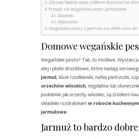
Zdrowe świeże oleje roślinne tłoczone na zim
Przepis na wegańskie pesto jarmużowe
Składniki:
Wykonanie:
Wegańskie pesto z jarmużu na chleb oraz d
Domowe wegańskie pes
Wegańskie pesto? Tak, to możliwe. Wystarczą 4 
olej i płatki drożdżowe, które nadają serowe
jarmuż
, liście rzodkiewki, natkę pietruszki, s
orzechów włoskich
, migdałów lub słoneczni
podobnie jak orzechy włoskie, są źródłem k
składniki rozdrabniam
w robocie kuchennym
jarmużowe
.
Jarmuż to bardzo dobre 