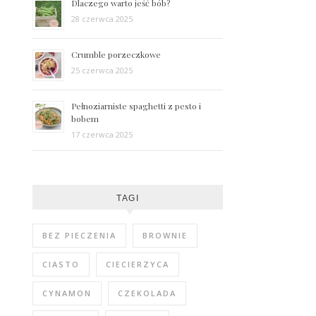
Dlaczego warto jeść bób?
28 czerwca 2025
Crumble porzeczkowe
25 czerwca 2025
Pełnoziarniste spaghetti z pesto i
bobem
17 czerwca 2025
TAGI
BEZ PIECZENIA
BROWNIE
CIASTO
CIECIERZYCA
CYNAMON
CZEKOLADA