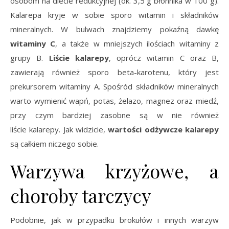
osobom na diecie redukcyjnej (ok. 3,5 g błonnika w 100 g).
Kalarepa kryje w sobie sporo witamin i składników
mineralnych. W bulwach znajdziemy pokaźną dawkę
witaminy C
, a także w mniejszych ilościach witaminy z
grupy B.
Liście kalarepy
, oprócz witamin C oraz B,
zawierają również sporo beta-karotenu, który jest
prekursorem witaminy A. Spośród składników mineralnych
warto wymienić wapń, potas, żelazo, magnez oraz miedź,
przy czym bardziej zasobne są w nie również
liście kalarepy. Jak widzicie,
wartości odżywcze kalarepy
są całkiem niczego sobie.
Warzywa krzyżowe, a
choroby tarczycy
Podobnie, jak w przypadku brokułów i innych warzyw