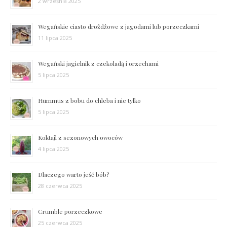
2 września 2025
Wegańskie ciasto drożdżowe z jagodami lub porzeczkami
11 lipca 2025
Wegański jagielnik z czekoladą i orzechami
5 lipca 2025
Hummus z bobu do chleba i nie tylko
5 lipca 2025
Koktajl z sezonowych owoców
4 lipca 2025
Dlaczego warto jeść bób?
28 czerwca 2025
Crumble porzeczkowe
25 czerwca 2025