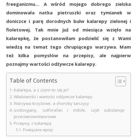
freeganizmu… A wśród mojego dobrego zielska
dominowała natka pietruszki oraz tymianek w
doniczce i parę dorodnych bulw kalarepy zielonej i
fioletowej. Tak mnie już od miesiąca wzięło na
kalarepkę, że postanowiłam podzielić się z Wami
wiedzą na temat tego chrupiącego warzywa. Mam
też kilka pomysłów na przepisy, ale najpierw
poznajmy wartości odżywcze kalarepy.
Table of Contents
Kalarepa, a z czym to się je?
Właściwości i wartości odżywcze kalarepy
Warzywa krzyżowe, a choroby tarczycy
Izotiocyjany, sulforafan i indole, czyli substancje
przeciwnowotworowe
Przepisy z kalarepą
Powiązane wpisy: