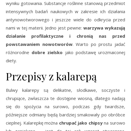
wyniku gotowania. Substancje roślinne stanowią przedmiot
intensywnych badań naukowych w zakresie ich działania
antynowotworowego i jeszcze wiele do odkrycia przed
nami w tej materii. Jedno jest pewne:
warzywa wykazują
działanie profilaktyczne i chronią nas przed
powstawaniem nowotworów
. Warto po prostu jadać
różnorodne
dobre zielsko
jako podstawę urozmaiconej
diety.
Przepisy z kalarepą
Bulwy kalarepy są delikatne, słodkawe, soczyste i
chrupiące, zwłaszcza te dostępne wiosną, dlatego nadają
się do spożycia na surowo, podczas gdy twardsze,
późniejsze odmiany będą bardziej smakowały po obróbce
cieplnej. Kalarepkę można
chrupać jako chipsy
na surowo
lub zapiekane – jest do tej roli wprost stworzona.