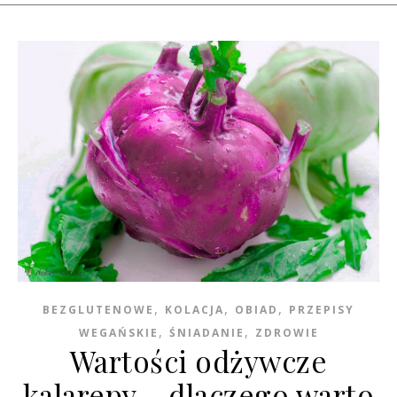
,
,
,
BEZGLUTENOWE
KOLACJA
OBIAD
PRZEPISY
,
,
WEGAŃSKIE
ŚNIADANIE
ZDROWIE
Wartości odżywcze
kalarepy – dlaczego warto