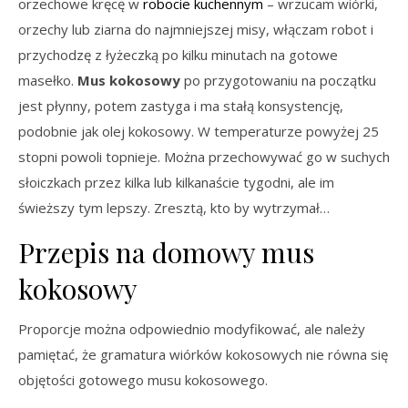
orzechowe kręcę w
robocie kuchennym
– wrzucam wiórki,
orzechy lub ziarna do najmniejszej misy, włączam robot i
przychodzę z łyżeczką po kilku minutach na gotowe
masełko.
Mus kokosowy
po przygotowaniu na początku
jest płynny, potem zastyga i ma stałą konsystencję,
podobnie jak olej kokosowy. W temperaturze powyżej 25
stopni powoli topnieje. Można przechowywać go w suchych
słoiczkach przez kilka lub kilkanaście tygodni, ale im
świeższy tym lepszy. Zresztą, kto by wytrzymał…
Przepis na domowy mus
kokosowy
Proporcje można odpowiednio modyfikować, ale należy
pamiętać, że gramatura wiórków kokosowych nie równa się
objętości gotowego musu kokosowego.