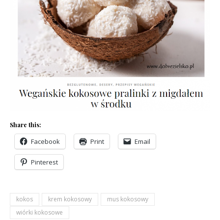
Share this:
Facebook
Print
Email
Pinterest
kokos
krem kokosowy
mus kokosowy
wiórki kokosowe