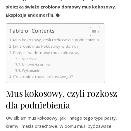
słoiczka świeżo zrobiony domowy mus kokosowy.
Eksplozja endomorfin. 🥥
Table of Contents
Mus kokosowy, czyli rozkosz dla podniebienia
Jak zrobić mus kokosowy w domu?
Przepis na domowy mus kokosowy
Składniki:
Narzędzia pracy:
Wykonanie:
Co zrobić z musu kokosowego?
Mus kokosowy, czyli rozkosz
dla podniebienia
Uwielbiam mus kokosowy, jak i innego tego typu pasty,
kremy i masła orzechowe. W domu musi być zawsze