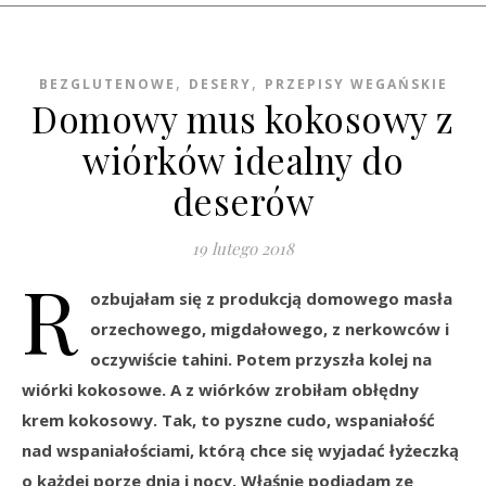
,
,
BEZGLUTENOWE
DESERY
PRZEPISY WEGAŃSKIE
Domowy mus kokosowy z
wiórków idealny do
deserów
19 lutego 2018
R
ozbujałam się z produkcją domowego masła
orzechowego, migdałowego, z nerkowców i
oczywiście tahini. Potem przyszła kolej na
wiórki kokosowe. A z wiórków zrobiłam obłędny
krem kokosowy. Tak, to pyszne cudo, wspaniałość
nad wspaniałościami, którą chce się wyjadać łyżeczką
o każdej porze dnia i nocy. Właśnie podjadam ze