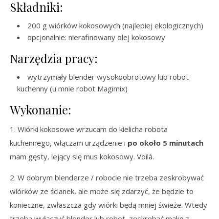
Składniki:
200 g wiórków kokosowych (najlepiej ekologicznych)
opcjonalnie: nierafinowany olej kokosowy
Narzędzia pracy:
wytrzymały blender wysokoobrotowy lub robot
kuchenny (u mnie robot Magimix)
Wykonanie:
1. Wiórki kokosowe wrzucam do kielicha robota
kuchennego, włączam urządzenie i
po około 5 minutach
mam gęsty, lejący się mus kokosowy. Voilà.
2. W dobrym blenderze / robocie nie trzeba zeskrobywać
wiórków ze ścianek, ale może się zdarzyć, że będzie to
konieczne, zwłaszcza gdy wiórki będą mniej świeże. Wtedy
trzeba wyłączyć blender lub robot, zeskrobać mąkę z