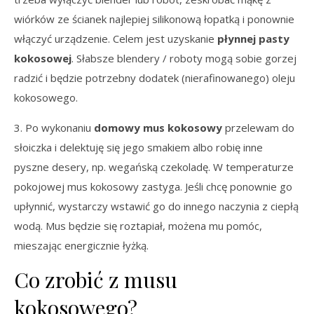
wiórków ze ścianek najlepiej silikonową łopatką i ponownie
włączyć urządzenie. Celem jest uzyskanie
płynnej pasty
kokosowej
. Słabsze blendery / roboty mogą sobie gorzej
radzić i będzie potrzebny dodatek (nierafinowanego) oleju
kokosowego.
3. Po wykonaniu
domowy mus kokosowy
przelewam do
słoiczka i delektuję się jego smakiem albo robię inne
pyszne desery, np. wegańską czekoladę. W temperaturze
pokojowej mus kokosowy zastyga. Jeśli chcę ponownie go
upłynnić, wystarczy wstawić go do innego naczynia z ciepłą
wodą. Mus będzie się roztapiał, możena mu pomóc,
mieszając energicznie łyżką.
Co zrobić z musu
kokosowego?