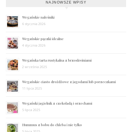
NAJNOWSZE WPISY
Wegańskie naleśniki
6 stycznia 2026
Wegańskie pączki idealne
4 stycznia 2026
Wegańska tarta rustykalna z brzoskwiniami
2 września 2025
Wegańskie ciasto drożdżowe z jagodami lub porzeczkami
11 lipca 2025
Wegański jagielnik z czekoladą i orzechami
5 lipca 2025
Hummus z bobu do chleba i nie tylko
5 lipca 2025