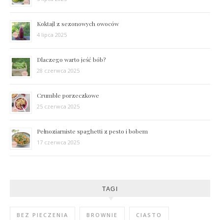
Koktajl z sezonowych owoców
4 lipca 2025
Dlaczego warto jeść bób?
28 czerwca 2025
Crumble porzeczkowe
25 czerwca 2025
Pełnoziarniste spaghetti z pesto i bobem
17 czerwca 2025
TAGI
BEZ PIECZENIA
BROWNIE
CIASTO