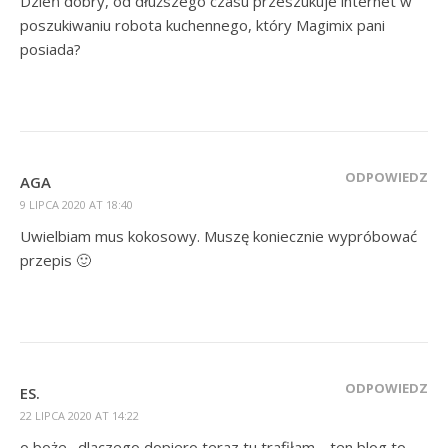
Dzień dobry, od dłuższego czasu przeszukuje internet w
poszukiwaniu robota kuchennego, który Magimix pani
posiada?
ODPOWIEDZ
AGA
9 LIPCA 2020 AT 18:40
Uwielbiam mus kokosowy. Muszę koniecznie wypróbować
przepis 🙂
ODPOWIEDZ
ES.
22 LIPCA 2020 AT 14:22
o boże…dlaczego dopiero teraz tu trafiłam… ten blog to