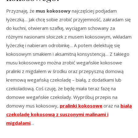
Przyznaję, że
mus kokosowy
najczęściej podjadam
łyżeczką… Jak chcę sobie zrobić przyjemność, zakradam się
do kuchni, otwieram szafkę, wyciągam schowany za
różnymi nasionami słoiczek z musem kokosowym, wkładam
łyżeczkę i nabieram odrobinkę… A potem delektuję się
kokosowym smakiem i aksamitną konsystencją… Z takiego
musu kokosowego można zrobić wegańskie kokosowe
pralinki z migdałem w środku oraz przepyszną domową
kremową wegańską czekoladę – białą, z dodatkami lub
czekoladową. Coś czuję, że będę miała teraz fazę na
domowe wegańskie czekolady. Wypróbuj przepis na
domowy mus kokosowy,
p
ralinki kokosowe
oraz na
białą
czekoladę kokosową z suszonymi malinami i
migdałami
…